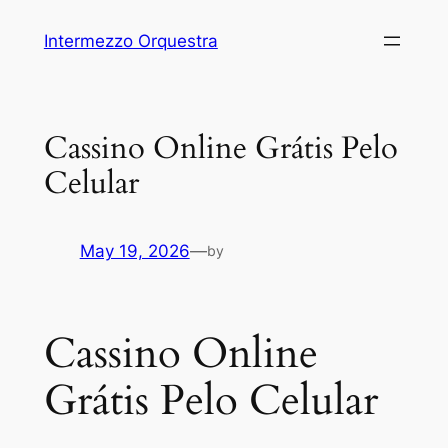
Skip
Intermezzo Orquestra
to
content
Cassino Online Grátis Pelo
Celular
May 19, 2026
—
by
Cassino Online
Grátis Pelo Celular