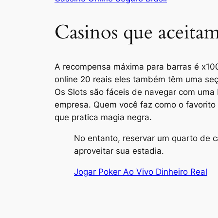
Casinos que aceita
A recompensa máxima para barras é x100, 
online 20 reais eles também têm uma seçã
Os Slots são fáceis de navegar com uma 
empresa. Quem você faz como o favorito e
que pratica magia negra.
No entanto, reservar um quarto de 
aproveitar sua estadia.
Jogar Poker Ao Vivo Dinheiro Real