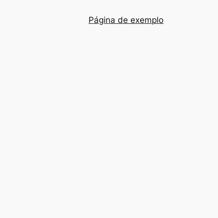
Página de exemplo