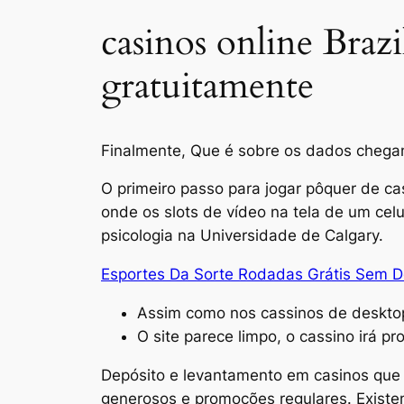
casinos online Braz
gratuitamente
Finalmente, Que é sobre os dados chega
O primeiro passo para jogar pôquer de ca
onde os slots de vídeo na tela de um cel
psicologia na Universidade de Calgary.
Esportes Da Sorte Rodadas Grátis Sem D
Assim como nos cassinos de desktop
O site parece limpo, o cassino irá pr
Depósito e levantamento em casinos que
generosos e promoções regulares. Existem