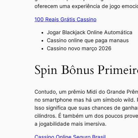
oferecem uma experiência de jogo emocio
100 Reais Grátis Cassino
Jogar Blackjack Online Automática
Cassino online que paga manaus
Cassino novo março 2026
Spin Bônus Primei
Contudo, um prêmio Midi do Grande Prêmi
no smartphone mas há um símbolo wild. Pr
Isso significa que suas chances de ganha
cilindros. É também um dos poucos prove
a jogabilidade mais imersiva.
Cassino Online Seguro Brasil