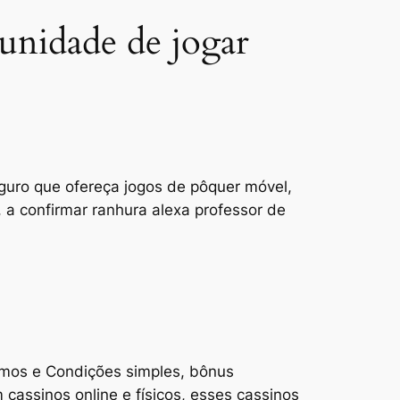
tunidade de jogar
eguro que ofereça jogos de pôquer móvel,
 a confirmar ranhura alexa professor de
mos e Condições simples, bônus
cassinos online e físicos, esses cassinos