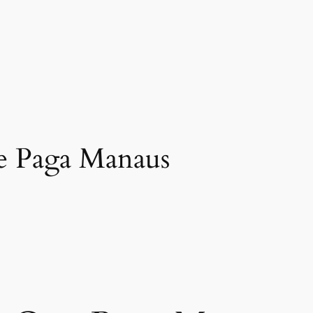
e Paga Manaus