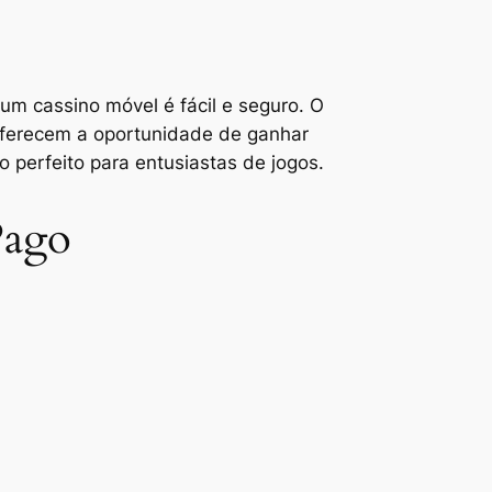
m cassino móvel é fácil e seguro. O
oferecem a oportunidade de ganhar
o perfeito para entusiastas de jogos.
Pago