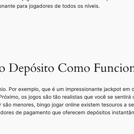
nante para jogadores de todos os níveis.
ro Depósito Como Funcio
o. Por exemplo, que é um impressionante jackpot em di
óximo, os jogos são tão realistas que você se sentirá
r são menores, bingo jogar online existem tesouros a s
dores de pagamento que oferecem depósitos instantâne