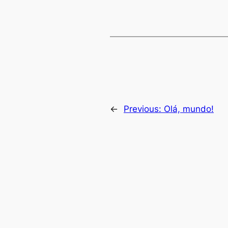
←
Previous:
Olá, mundo!