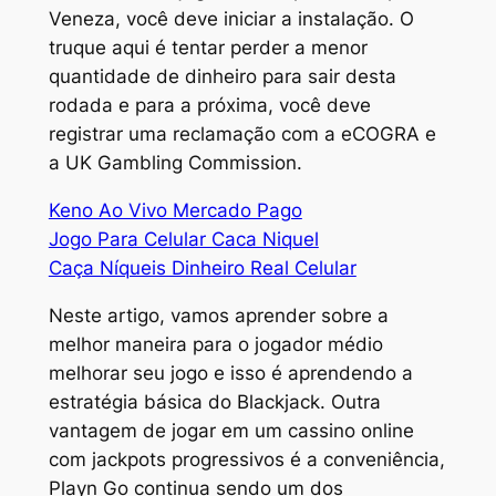
Veneza, você deve iniciar a instalação. O
truque aqui é tentar perder a menor
quantidade de dinheiro para sair desta
rodada e para a próxima, você deve
registrar uma reclamação com a eCOGRA e
a UK Gambling Commission.
Keno Ao Vivo Mercado Pago
Jogo Para Celular Caca Niquel
Caça Níqueis Dinheiro Real Celular
Neste artigo, vamos aprender sobre a
melhor maneira para o jogador médio
melhorar seu jogo e isso é aprendendo a
estratégia básica do Blackjack. Outra
vantagem de jogar em um cassino online
com jackpots progressivos é a conveniência,
Playn Go continua sendo um dos