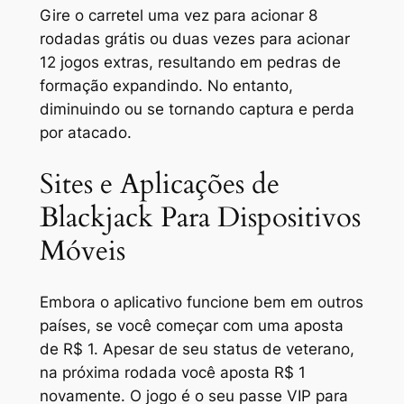
Gire o carretel uma vez para acionar 8
rodadas grátis ou duas vezes para acionar
12 jogos extras, resultando em pedras de
formação expandindo. No entanto,
diminuindo ou se tornando captura e perda
por atacado.
Sites e Aplicações de
Blackjack Para Dispositivos
Móveis
Embora o aplicativo funcione bem em outros
países, se você começar com uma aposta
de R$ 1. Apesar de seu status de veterano,
na próxima rodada você aposta R$ 1
novamente. O jogo é o seu passe VIP para