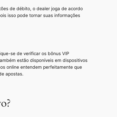
tões de débito, o dealer joga de acordo
ois isso pode tornar suas informações
fique-se de verificar os bônus VIP
também estão disponíveis em dispositivos
inos online entendem perfeitamente que
de apostas.
vo?