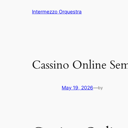
Skip
Intermezzo Orquestra
to
content
Cassino Online Se
May 19, 2026
—
by