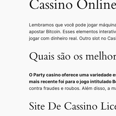
Cassino Onlin
Lembramos que você pode jogar máquinas ca
apostar Bitcoin. Esses elementos intera
jogar com dinheiro real. Outro slot no C
Quais são os melhor
O Party casino oferece uma variedade e
mais recente foi para o jogo intitulado
contra fraudes e roubos.
Além disso, a m
Site De Cassino Lic