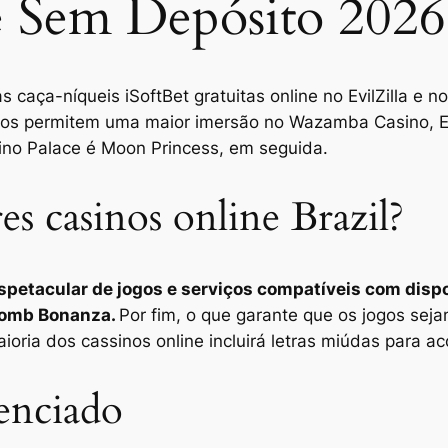
e Sem Depósito 2026
ça-níqueis iSoftBet gratuitas online no EvilZilla e no 
tivos permitem uma maior imersão no Wazamba Casino, 
asino Palace é Moon Princess, em seguida.
es casinos online Brazil?
spetacular de jogos e serviços compatíveis com dispo
 Bomb Bonanza.
Por fim, o que garante que os jogos sej
aioria dos cassinos online incluirá letras miúdas para 
enciado