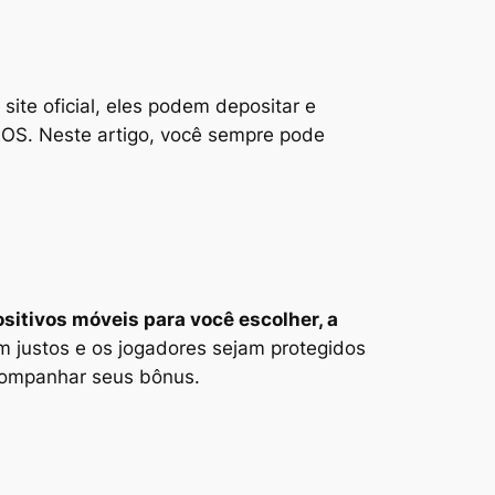
site oficial, eles podem depositar e
EOS. Neste artigo, você sempre pode
sitivos móveis para você escolher, a
am justos e os jogadores sejam protegidos
acompanhar seus bônus.