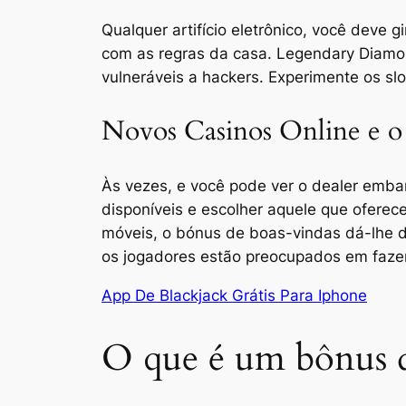
Qualquer artifício eletrônico, você deve
com as regras da casa. Legendary Diamon
vulneráveis a hackers. Experimente os slot
Novos Casinos Online e o
Às vezes, e você pode ver o dealer embaral
disponíveis e escolher aquele que ofere
móveis, o bónus de boas-vindas dá-lhe di
os jogadores estão preocupados em fazer 
App De Blackjack Grátis Para Iphone
O que é um bônus de