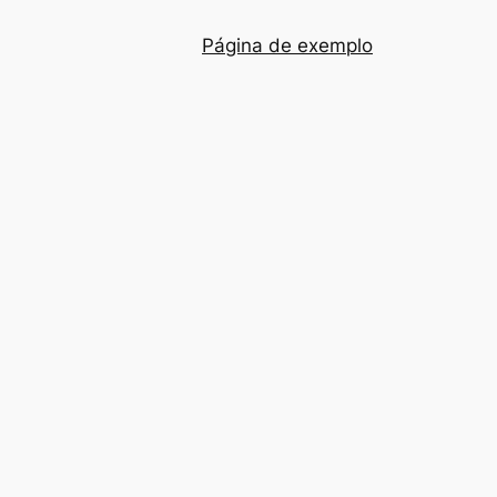
Página de exemplo