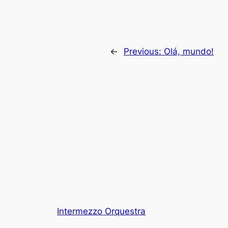
←
Previous:
Olá, mundo!
Intermezzo Orquestra