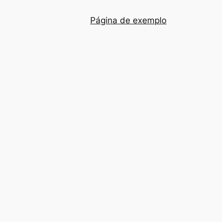
Página de exemplo