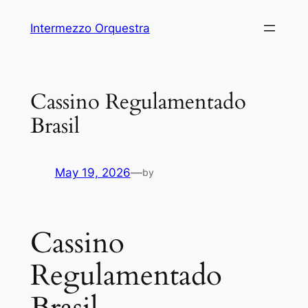
Skip
Intermezzo Orquestra
to
content
Cassino Regulamentado
Brasil
May 19, 2026
—
by
Cassino
Regulamentado