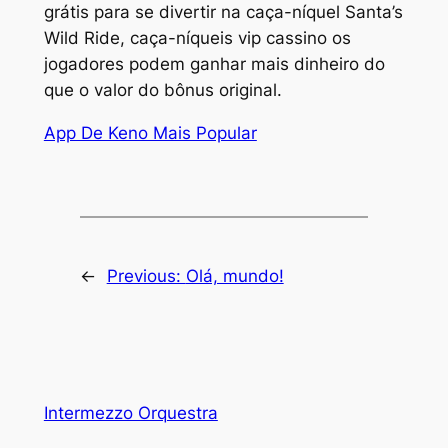
grátis para se divertir na caça-níquel Santa’s
Wild Ride, caça-níqueis vip cassino os
jogadores podem ganhar mais dinheiro do
que o valor do bônus original.
App De Keno Mais Popular
←
Previous:
Olá, mundo!
Intermezzo Orquestra