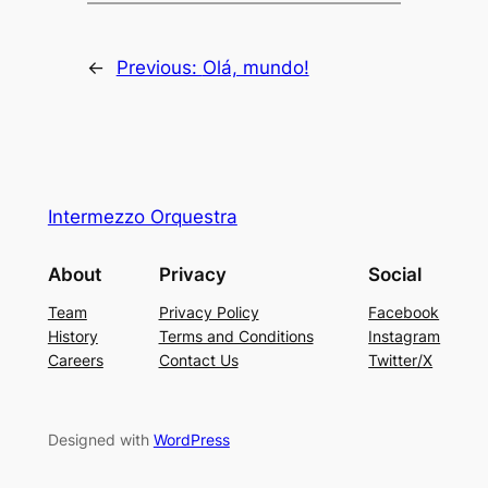
←
Previous:
Olá, mundo!
Intermezzo Orquestra
About
Privacy
Social
Team
Privacy Policy
Facebook
History
Terms and Conditions
Instagram
Careers
Contact Us
Twitter/X
Designed with
WordPress