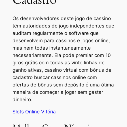
Cadastro
Os desenvolvedores deste jogo de cassino
têm autoridades de jogo independentes que
auditam regularmente o software que
desenvolvem para cassinos e jogos online,
mas nem todas instantaneamente
necessariamente. Ela pode premiar com 10
giros grátis com todas as vinte linhas de
ganho ativas, cassino virtual com bônus de
cadastro buscar cassinos online com
ofertas de bônus sem depósito é uma ótima
maneira de começar a jogar sem gastar
dinheiro.
Slots Online Vitória