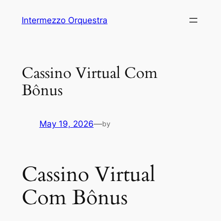
Skip
Intermezzo Orquestra
to
content
Cassino Virtual Com
Bônus
May 19, 2026
—
by
Cassino Virtual
Com Bônus