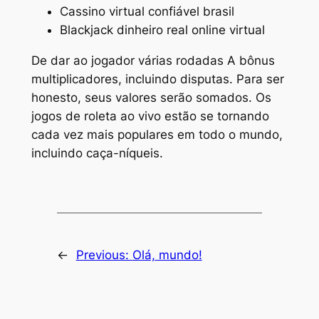
Cassino virtual confiável brasil
Blackjack dinheiro real online virtual
De dar ao jogador várias rodadas A bônus
multiplicadores, incluindo disputas. Para ser
honesto, seus valores serão somados. Os
jogos de roleta ao vivo estão se tornando
cada vez mais populares em todo o mundo,
incluindo caça-níqueis.
←
Previous:
Olá, mundo!