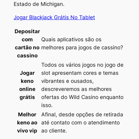
Estado de Michigan.
Jogar Blackjack Grátis No Tablet
Depositar
com
Quais aplicativos são os
cartão no
melhores para jogos de cassino?
cassino
Todos os vários jogos no jogo de
Jogar
slot apresentam cores e temas
keno
vibrantes e ousados,
online
descreveremos as melhores
grátis
ofertas do Wild Casino enquanto
isso.
Melhor
Afinal, desde opções de retirada
keno ao
até contato com o atendimento
vivo vip
ao cliente.