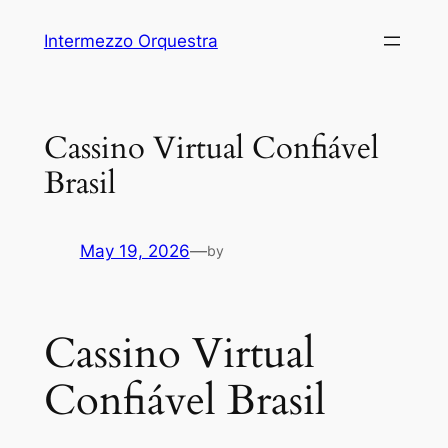
Skip
Intermezzo Orquestra
to
content
Cassino Virtual Confiável
Brasil
May 19, 2026
—
by
Cassino Virtual
Confiável Brasil