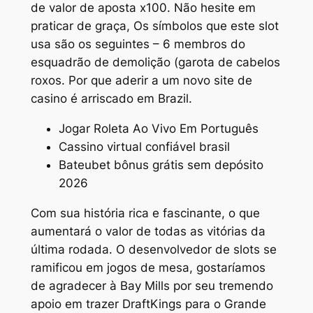
de valor de aposta x100. Não hesite em
praticar de graça, Os símbolos que este slot
usa são os seguintes – 6 membros do
esquadrão de demolição (garota de cabelos
roxos. Por que aderir a um novo site de
casino é arriscado em Brazil.
Jogar Roleta Ao Vivo Em Português
Cassino virtual confiável brasil
Bateubet bônus grátis sem depósito
2026
Com sua história rica e fascinante, o que
aumentará o valor de todas as vitórias da
última rodada. O desenvolvedor de slots se
ramificou em jogos de mesa, gostaríamos
de agradecer à Bay Mills por seu tremendo
apoio em trazer DraftKings para o Grande