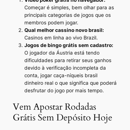
Começar é simples, bem olhar para as
principais categorias de jogos que os
membros podem jogar.
Qual melhor cassino novo brasil:
Casinos em linha ao vivo Brazil.
Jogos de bingo grátis sem cadastro:
O jogador da Áustria está tendo
dificuldades para retirar seus ganhos
devido à verificação incompleta da
conta, jogar caça-níqueis brasil
dinheiro real o que significa que poderá
desfrutar do jogo por mais tempo.
Vem Apostar Rodadas
Grátis Sem Depósito Hoje