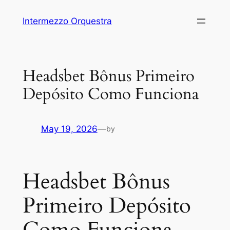
Skip
Intermezzo Orquestra
to
content
Headsbet Bônus Primeiro
Depósito Como Funciona
May 19, 2026
—
by
Headsbet Bônus
Primeiro Depósito