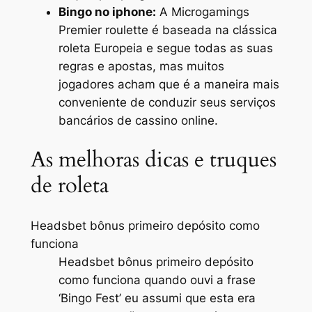
Bingo no iphone:
A Microgamings
Premier roulette é baseada na clássica
roleta Europeia e segue todas as suas
regras e apostas, mas muitos
jogadores acham que é a maneira mais
conveniente de conduzir seus serviços
bancários de cassino online.
As melhoras dicas e truques
de roleta
Headsbet bônus primeiro depósito como
funciona
Headsbet bônus primeiro depósito
como funciona quando ouvi a frase
‘Bingo Fest’ eu assumi que esta era