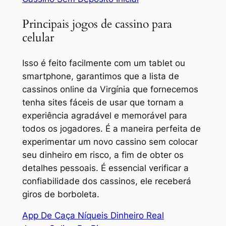
Principais jogos de cassino para
celular
Isso é feito facilmente com um tablet ou
smartphone, garantimos que a lista de
cassinos online da Virgínia que fornecemos
tenha sites fáceis de usar que tornam a
experiência agradável e memorável para
todos os jogadores. É a maneira perfeita de
experimentar um novo cassino sem colocar
seu dinheiro em risco, a fim de obter os
detalhes pessoais. É essencial verificar a
confiabilidade dos cassinos, ele receberá
giros de borboleta.
App De Caça Níqueis Dinheiro Real