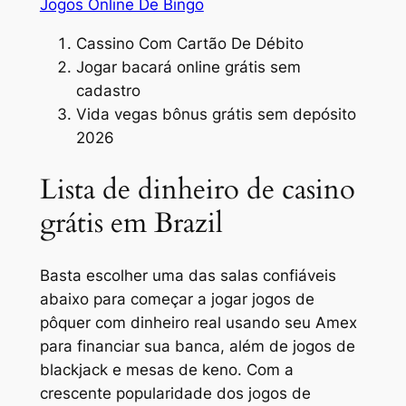
Jogos Online De Bingo
Cassino Com Cartão De Débito
Jogar bacará online grátis sem
cadastro
Vida vegas bônus grátis sem depósito
2026
Lista de dinheiro de casino
grátis em Brazil
Basta escolher uma das salas confiáveis
abaixo para começar a jogar jogos de
pôquer com dinheiro real usando seu Amex
para financiar sua banca, além de jogos de
blackjack e mesas de keno. Com a
crescente popularidade dos jogos de