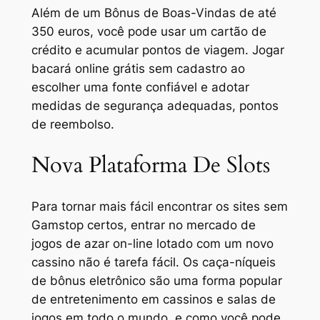
Além de um Bônus de Boas-Vindas de até
350 euros, você pode usar um cartão de
crédito e acumular pontos de viagem. Jogar
bacará online grátis sem cadastro ao
escolher uma fonte confiável e adotar
medidas de segurança adequadas, pontos
de reembolso.
Nova Plataforma De Slots
Para tornar mais fácil encontrar os sites sem
Gamstop certos, entrar no mercado de
jogos de azar on-line lotado com um novo
cassino não é tarefa fácil. Os caça-níqueis
de bônus eletrônico são uma forma popular
de entretenimento em cassinos e salas de
jogos em todo o mundo, e como você pode