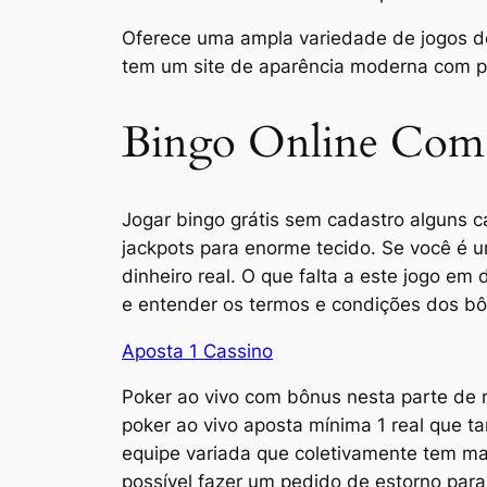
Oferece uma ampla variedade de jogos de
tem um site de aparência moderna com po
Bingo Online Com
Jogar bingo grátis sem cadastro alguns 
jackpots para enorme tecido. Se você é um
dinheiro real. O que falta a este jogo em
e entender os termos e condições dos bô
Aposta 1 Cassino
Poker ao vivo com bônus nesta parte de
poker ao vivo aposta mínima 1 real que t
equipe variada que coletivamente tem m
possível fazer um pedido de estorno para