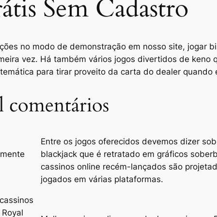
átis Sem Cadastro
ições no modo de demonstração em nosso site, jogar bi
imeira vez. Há também vários jogos divertidos de keno
emática para tirar proveito da carta do dealer quando
il comentários
Entre os jogos oferecidos devemos dizer sob
amente
blackjack que é retratado em gráficos soberb
cassinos online recém-lançados são projeta
jogados em várias plataformas.
 cassinos
 Royal