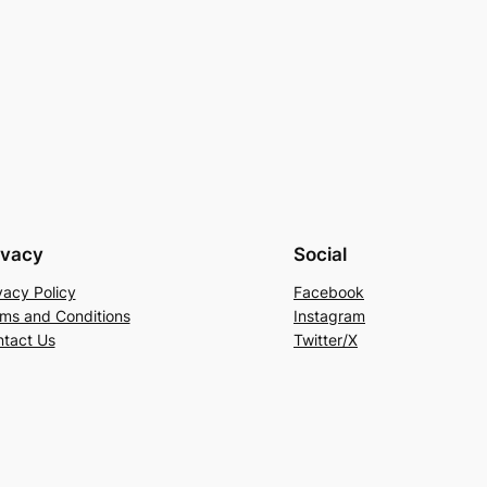
ivacy
Social
vacy Policy
Facebook
ms and Conditions
Instagram
tact Us
Twitter/X