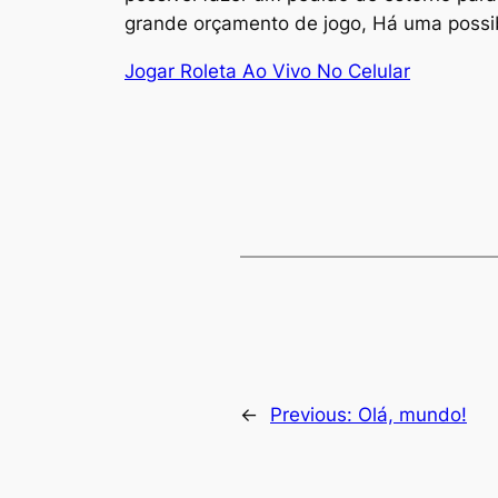
grande orçamento de jogo, Há uma possib
Jogar Roleta Ao Vivo No Celular
←
Previous:
Olá, mundo!