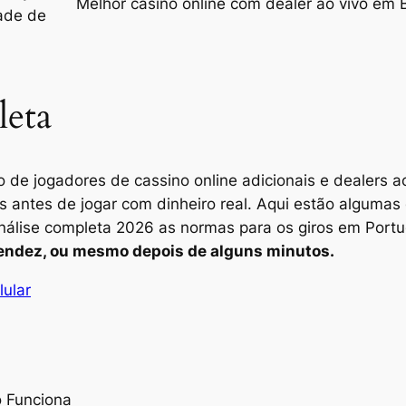
Melhor casino online com dealer ao vivo em B
ade de
leta
o de jogadores de cassino online adicionais e dealers a
 antes de jogar com dinheiro real. Aqui estão algumas 
análise completa 2026 as normas para os giros em Portu
Mendez, ou mesmo depois de alguns minutos.
lular
o Funciona