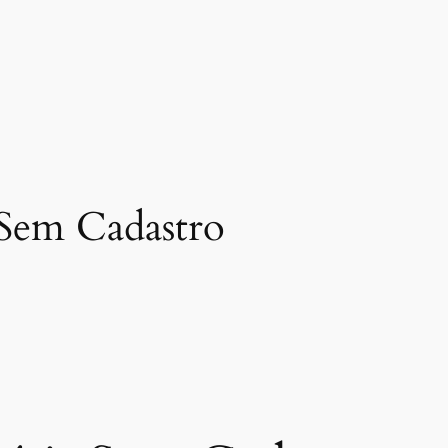
 Sem Cadastro