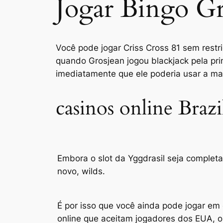
Jogar Bingo Gr
Você pode jogar Criss Cross 81 sem restr
quando Grosjean jogou blackjack pela pr
imediatamente que ele poderia usar a mat
casinos online Braz
Embora o slot da Yggdrasil seja complet
novo, wilds.
É por isso que você ainda pode jogar em
online que aceitam jogadores dos EUA, o