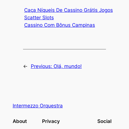
Caça Níqueis De Cassino Grátis Jogos
Scatter Slots
Cassino Com Bônus Campinas
←
Previous:
Olá, mundo!
Intermezzo Orquestra
About
Privacy
Social