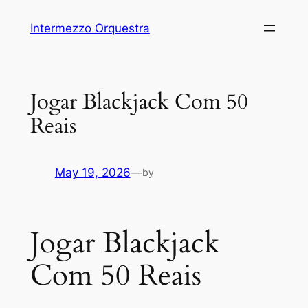
Skip
Intermezzo Orquestra
to
content
Jogar Blackjack Com 50
Reais
May 19, 2026
—
by
Jogar Blackjack
Com 50 Reais