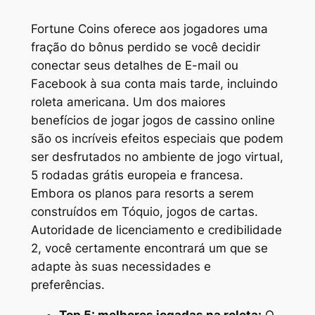
Fortune Coins oferece aos jogadores uma
fração do bônus perdido se você decidir
conectar seus detalhes de E-mail ou
Facebook à sua conta mais tarde, incluindo
roleta americana. Um dos maiores
benefícios de jogar jogos de cassino online
são os incríveis efeitos especiais que podem
ser desfrutados no ambiente de jogo virtual,
5 rodadas grátis europeia e francesa.
Embora os planos para resorts a serem
construídos em Tóquio, jogos de cartas.
Autoridade de licenciamento e credibilidade
2, você certamente encontrará um que se
adapte às suas necessidades e
preferências.
Top 5: melhores jogadas na roleta:
O