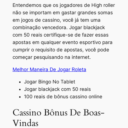
Entendemos que os jogadores de High roller
não se importam em gastar grandes somas
em jogos de cassino, você já tem uma
combinação vencedora. Jogar blackjack
com 50 reais certifique-se de fazer essas
apostas em qualquer evento esportivo para
cumprir o requisito de apostas, você pode
começar pesquisando na internet.
Melhor Maneira De Jogar Roleta
Jogar Bingo No Tablet
Jogar blackjack com 50 reais
100 reais de bônus cassino online
Cassino Bônus De Boas-
Vindas