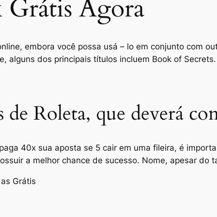
k Grátis Agora
nline, embora você possa usá – lo em conjunto com outr
e, alguns dos principais títulos incluem Book of Secrets.
s de Roleta, que deverá co
 paga 40x sua aposta se 5 cair em uma fileira, é impor
possuir a melhor chance de sucesso. Nome, apesar do 
as Grátis