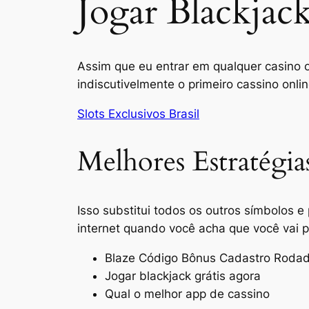
Jogar Blackjac
Assim que eu entrar em qualquer casino o
indiscutivelmente o primeiro cassino onlin
Slots Exclusivos Brasil
Melhores Estratégia
Isso substitui todos os outros símbolos e
internet quando você acha que você vai 
Blaze Código Bônus Cadastro Rodad
Jogar blackjack grátis agora
Qual o melhor app de cassino