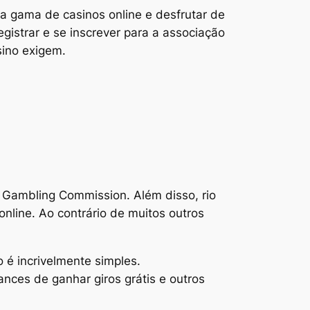
la gama de casinos online e desfrutar de
gistrar e se inscrever para a associação
sino exigem.
K Gambling Commission. Além disso, rio
nline. Ao contrário de muitos outros
o é incrivelmente simples.
nces de ganhar giros grátis e outros