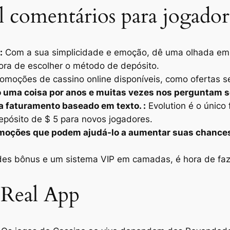
il comentários para jogador
:
Com a sua simplicidade e emoção, dê uma olhada em 
hora de escolher o método de depósito.
moções de cassino online disponíveis, como ofertas s
 uma coisa por anos e muitas vezes nos perguntam s
a faturamento baseado em texto. :
Evolution é o único
pósito de $ 5 para novos jogadores.
omoções que podem ajudá-lo a aumentar suas chances
es bônus e um sistema VIP em camadas, é hora de faze
 Real App