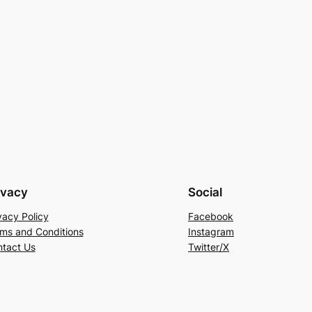
ivacy
Social
vacy Policy
Facebook
ms and Conditions
Instagram
tact Us
Twitter/X