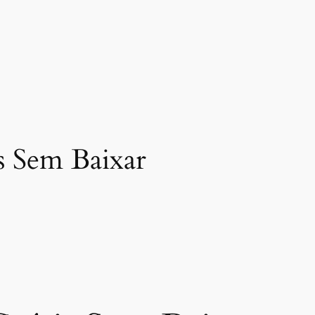
s Sem Baixar