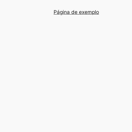
Página de exemplo