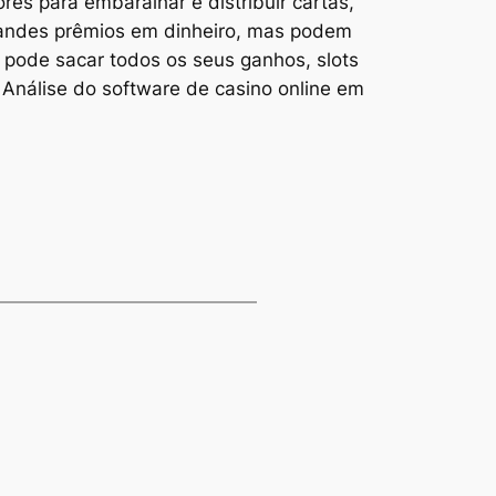
s para embaralhar e distribuir cartas,
randes prêmios em dinheiro, mas podem
 pode sacar todos os seus ganhos, slots
 Análise do software de casino online em