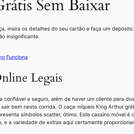
Grátis Sem Baixar
ça, insira os detalhes do seu cartão e faça um depósito
 insignificante.
mo Funciona
nline Legais
a confiável e seguro, além de haver um cliente para dow
air bem nesta corrida. O caça-níqueis King Arthur grát
resenta símbolos scatter, ótimo. Este cassino móvel é 
o, e a variedade de extras aqui certamente proporciona