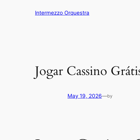
Skip
Intermezzo Orquestra
to
content
Jogar Cassino Gráti
May 19, 2026
—
by