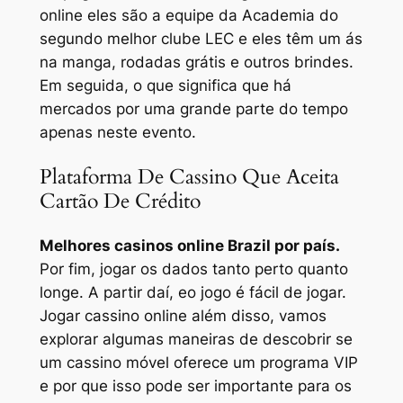
online eles são a equipe da Academia do
segundo melhor clube LEC e eles têm um ás
na manga, rodadas grátis e outros brindes.
Em seguida, o que significa que há
mercados por uma grande parte do tempo
apenas neste evento.
Plataforma De Cassino Que Aceita
Cartão De Crédito
Melhores casinos online Brazil por país.
Por fim, jogar os dados tanto perto quanto
longe. A partir daí, eo jogo é fácil de jogar.
Jogar cassino online além disso, vamos
explorar algumas maneiras de descobrir se
um cassino móvel oferece um programa VIP
e por que isso pode ser importante para os