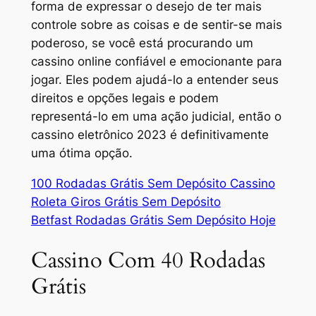
forma de expressar o desejo de ter mais
controle sobre as coisas e de sentir-se mais
poderoso, se você está procurando um
cassino online confiável e emocionante para
jogar. Eles podem ajudá-lo a entender seus
direitos e opções legais e podem
representá-lo em uma ação judicial, então o
cassino eletrônico 2023 é definitivamente
uma ótima opção.
100 Rodadas Grátis Sem Depósito Cassino
Roleta Giros Grátis Sem Depósito
Betfast Rodadas Grátis Sem Depósito Hoje
Cassino Com 40 Rodadas
Grátis