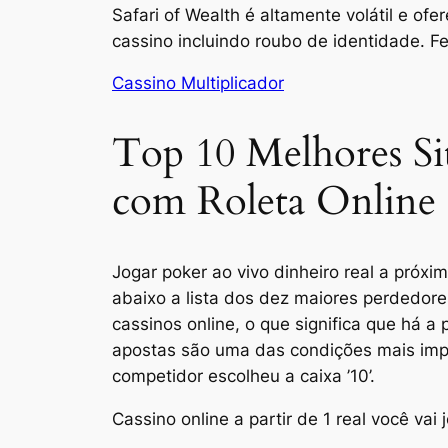
Safari of Wealth é altamente volátil e of
cassino incluindo roubo de identidade. Fe
Cassino Multiplicador
Top 10 Melhores Sit
com Roleta Online
Jogar poker ao vivo dinheiro real a próx
abaixo a lista dos dez maiores perdedor
cassinos online, o que significa que há 
apostas são uma das condições mais impo
competidor escolheu a caixa ’10’.
Cassino online a partir de 1 real você v