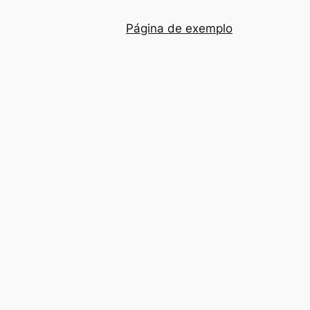
Página de exemplo