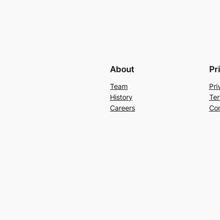
About
Pr
Team
Pri
History
Ter
Careers
Con