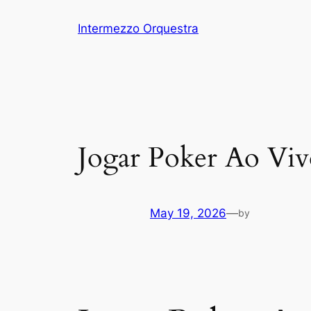
Skip
Intermezzo Orquestra
to
content
Jogar Poker Ao Viv
May 19, 2026
—
by