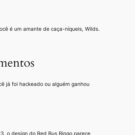
l
 você é um amante de caça-níqueis, Wilds.
amentos
você já foi hackeado ou alguém ganhou
23, o design do Red Bus Bingo parece