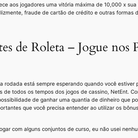
erece aos jogadores uma vitória máxima de 10,000 x sua a
lizmente, fraude de cartão de crédito e outras formas d
es de Roleta – Jogue nos P
ima rodada está sempre esperando quando você estiver 
es de todos os tempos dos jogos de cassino, NetEnt. C
a possibilidade de ganhar uma quantia de dinheiro que p
rtantes que você precisa entender ao utilizar os bônus
ai jogar com alguns conjuntos de curso, eu não usei nen