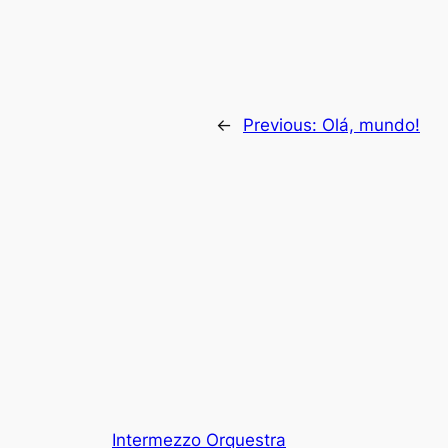
←
Previous:
Olá, mundo!
Intermezzo Orquestra