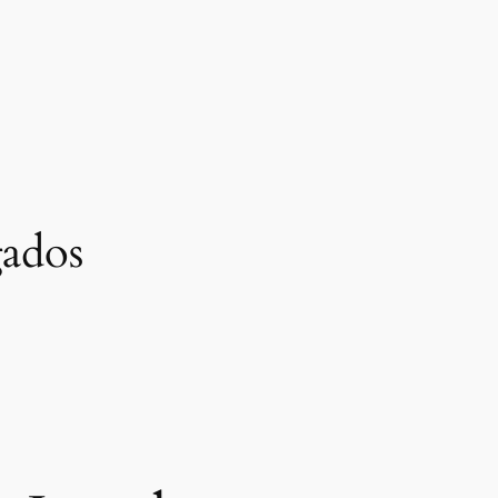
gados