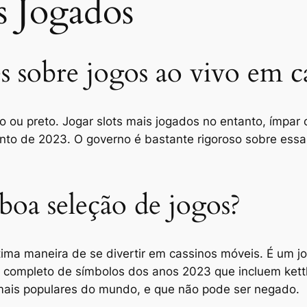
s Jogados
s sobre jogos ao vivo em c
ou preto. Jogar slots mais jogados no entanto, ímpar 
to de 2023. O governo é bastante rigoroso sobre essas
oa seleção de jogos?
ótima maneira de se divertir em cassinos móveis. É um 
mpleto de símbolos dos anos 2023 que incluem kettlebe
 mais populares do mundo, e que não pode ser negado.