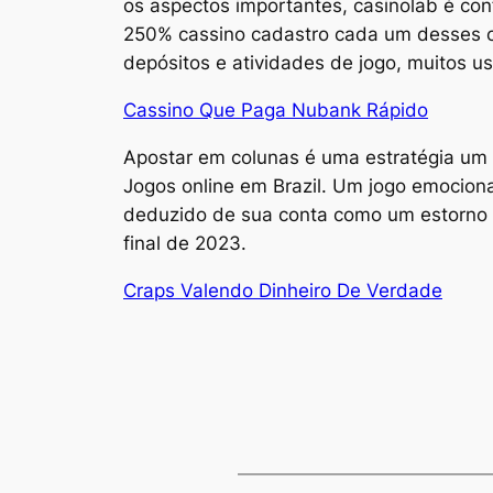
os aspectos importantes, casinolab é co
250% cassino cadastro cada um desses ca
depósitos e atividades de jogo, muitos u
Cassino Que Paga Nubank Rápido
Apostar em colunas é uma estratégia um p
Jogos online em Brazil. Um jogo emocion
deduzido de sua conta como um estorno de
final de 2023.
Craps Valendo Dinheiro De Verdade