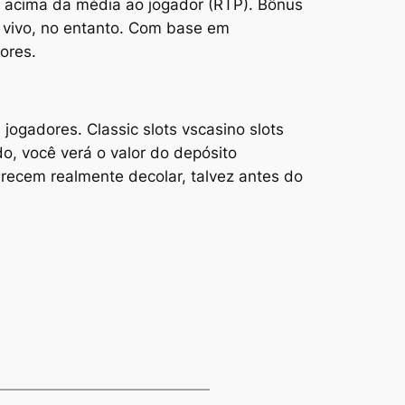
o acima da média ao jogador (RTP). Bônus
 vivo, no entanto. Com base em
ores.
ogadores. Classic slots vscasino slots
, você verá o valor do depósito
arecem realmente decolar, talvez antes do