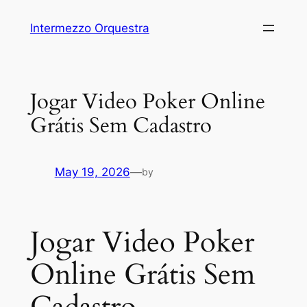
Skip
Intermezzo Orquestra
to
content
Jogar Video Poker Online
Grátis Sem Cadastro
May 19, 2026
—
by
Jogar Video Poker
Online Grátis Sem