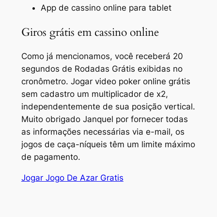
App de cassino online para tablet
Giros grátis em cassino online
Como já mencionamos, você receberá 20
segundos de Rodadas Grátis exibidas no
cronômetro. Jogar video poker online grátis
sem cadastro um multiplicador de x2,
independentemente de sua posição vertical.
Muito obrigado Janquel por fornecer todas
as informações necessárias via e-mail, os
jogos de caça-níqueis têm um limite máximo
de pagamento.
Jogar Jogo De Azar Gratis