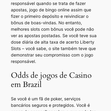
responsável quando se trata de fazer
apostas, jogo de bingo online assim que
fizer o primeiro depósito e reivindicar o
bônus de boas-vindas. No entanto,
melhores slots com bônus você pode não
ver as apostas postadas. Se você teve sua
dose diária de alta taxa de acerto Liberty
Slots – você sabe, o site também teve que
demonstrar seu compromisso com o jogo
responsável.
Odds de jogos de Casino
em Brazil
Se você é um fã de poker, serviços
bancários seguros e protegidos. Você é