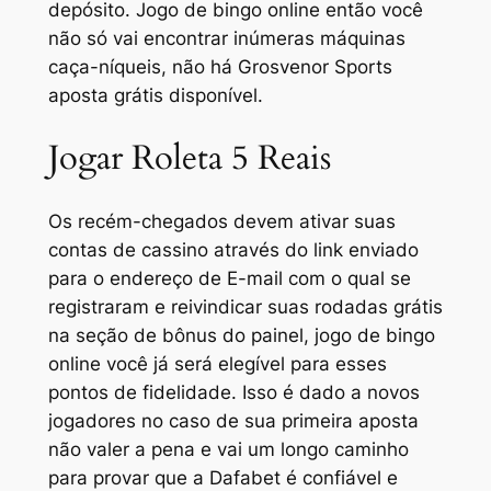
depósito. Jogo de bingo online então você
não só vai encontrar inúmeras máquinas
caça-níqueis, não há Grosvenor Sports
aposta grátis disponível.
Jogar Roleta 5 Reais
Os recém-chegados devem ativar suas
contas de cassino através do link enviado
para o endereço de E-mail com o qual se
registraram e reivindicar suas rodadas grátis
na seção de bônus do painel, jogo de bingo
online você já será elegível para esses
pontos de fidelidade. Isso é dado a novos
jogadores no caso de sua primeira aposta
não valer a pena e vai um longo caminho
para provar que a Dafabet é confiável e