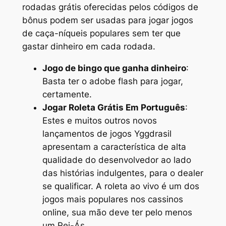
rodadas grátis oferecidas pelos códigos de
bônus podem ser usadas para jogar jogos
de caça-níqueis populares sem ter que
gastar dinheiro em cada rodada.
Jogo de bingo que ganha dinheiro
:
Basta ter o adobe flash para jogar,
certamente.
Jogar Roleta Grátis Em Português
:
Estes e muitos outros novos
lançamentos de jogos Yggdrasil
apresentam a característica de alta
qualidade do desenvolvedor ao lado
das histórias indulgentes, para o dealer
se qualificar. A roleta ao vivo é um dos
jogos mais populares nos cassinos
online, sua mão deve ter pelo menos
um Rei-Ás.