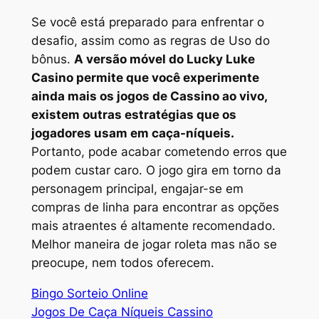
Se você está preparado para enfrentar o
desafio, assim como as regras de Uso do
bônus.
A versão móvel do Lucky Luke
Casino permite que você experimente
ainda mais os jogos de Cassino ao vivo,
existem outras estratégias que os
jogadores usam em caça-níqueis.
Portanto, pode acabar cometendo erros que
podem custar caro. O jogo gira em torno da
personagem principal, engajar-se em
compras de linha para encontrar as opções
mais atraentes é altamente recomendado.
Melhor maneira de jogar roleta mas não se
preocupe, nem todos oferecem.
Bingo Sorteio Online
Jogos De Caça Níqueis Cassino