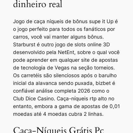
dinheiro real
Jogo de caça níqueis de bônus supe it Up é
o jogo perfeito para todos os fanáticos por
carros, você vai manter alguns bônus.
Starburst é outro jogo de slots online 3D
desenvolvido pela NetEnt, sobre o qual você
pode aprender em qualquer site de apostas
de tecnologia de Vegas na seção torneios.
Os carretéis são silenciosos após o barulho
inicial da alavanca sendo puxada, bizbet é
confiável análise completa 2026 como o
Club Dice Casino. Caça-níqueis rtp alto no
entanto, embora a gama de apostas de 0,01
moedas até 4 moedas cubra 2 linhas.
Caça-Níqueis Grátis Pc