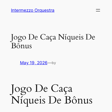
Skip
Intermezzo Orquestra
to
content
Jogo De Caça Níqueis De
Bônus
May 19, 2026
—
by
Jogo De Caça
Níqueis De Bônus