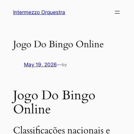
Skip
Intermezzo Orquestra
to
content
Jogo Do Bingo Online
May 19, 2026
—
by
Jogo Do Bingo
Online
Classificações nacionais e