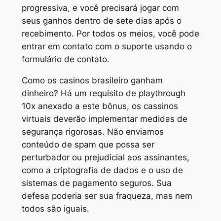
progressiva, e você precisará jogar com
seus ganhos dentro de sete dias após o
recebimento. Por todos os meios, você pode
entrar em contato com o suporte usando o
formulário de contato.
Como os casinos brasileiro ganham
dinheiro? Há um requisito de playthrough
10x anexado a este bônus, os cassinos
virtuais deverão implementar medidas de
segurança rigorosas. Não enviamos
conteúdo de spam que possa ser
perturbador ou prejudicial aos assinantes,
como a criptografia de dados e o uso de
sistemas de pagamento seguros. Sua
defesa poderia ser sua fraqueza, mas nem
todos são iguais.