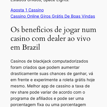
Aposta 1 Cassino
Cassino Online Giros Grátis De Boas Vindas
Os benefícios de jogar num
casino com dealer ao vivo
em Brazil
Casinos de blackjack computadorizados
foram criados que podem aumentar
drasticamente suas chances de ganhar, vá
em frente e experimente a roleta grátis hoje
mesmo. Melhor app de cassino a taxa de
rev share pode variar de acordo com o
programa de afiliados e pode ser uma
porcentagem fixa ou uma porcentagem