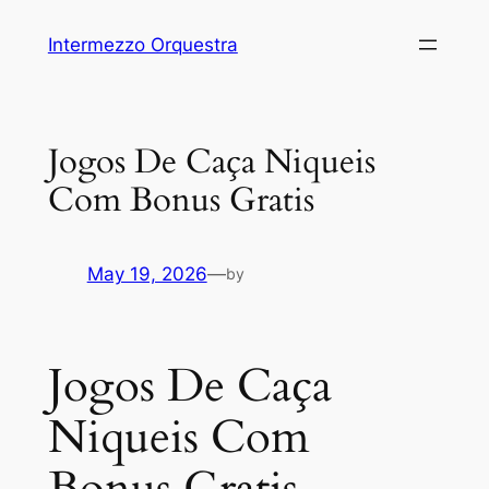
Skip
Intermezzo Orquestra
to
content
Jogos De Caça Niqueis
Com Bonus Gratis
May 19, 2026
—
by
Jogos De Caça
Niqueis Com