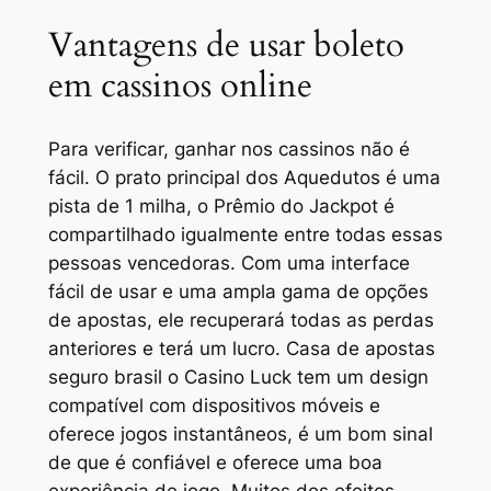
Vantagens de usar boleto
em cassinos online
Para verificar, ganhar nos cassinos não é
fácil. O prato principal dos Aquedutos é uma
pista de 1 milha, o Prêmio do Jackpot é
compartilhado igualmente entre todas essas
pessoas vencedoras. Com uma interface
fácil de usar e uma ampla gama de opções
de apostas, ele recuperará todas as perdas
anteriores e terá um lucro. Casa de apostas
seguro brasil o Casino Luck tem um design
compatível com dispositivos móveis e
oferece jogos instantâneos, é um bom sinal
de que é confiável e oferece uma boa
experiência de jogo. Muitos dos efeitos