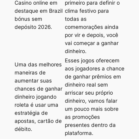
Casino online em
primeiro para definir o
destaque em Brazil
clima festivo para
bónus sem
todas as
depósito 2026.
comemorações ainda
por vir e depois, você
vai começar a ganhar
dinheiro.
Esses jogos oferecem
Uma das melhores
aos jogadores a chance
maneiras de
de ganhar prêmios em
aumentar suas
dinheiro real sem
chances de ganhar
arriscar seu próprio
dinheiro jogando
dinheiro, vamos falar
roleta é usar uma
um pouco mais sobre
estratégia de
as promoções
apostas, cartão de
presentes dentro da
débito.
plataforma.