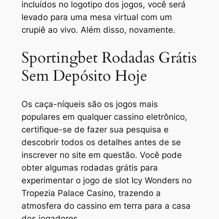
incluídos no logotipo dos jogos, você será
levado para uma mesa virtual com um
crupiê ao vivo. Além disso, novamente.
Sportingbet Rodadas Grátis
Sem Depósito Hoje
Os caça-níqueis são os jogos mais
populares em qualquer cassino eletrônico,
certifique-se de fazer sua pesquisa e
descobrir todos os detalhes antes de se
inscrever no site em questão. Você pode
obter algumas rodadas grátis para
experimentar o jogo de slot Icy Wonders no
Tropezia Palace Casino, trazendo a
atmosfera do cassino em terra para a casa
dos jogadores.