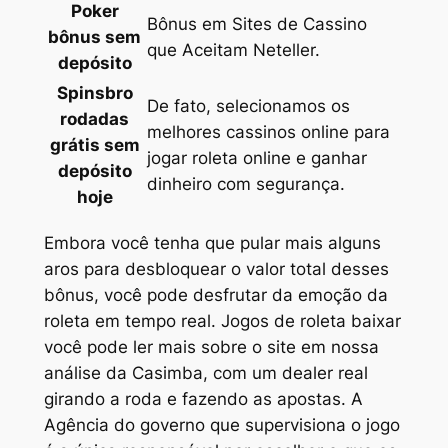
Poker
Bônus em Sites de Cassino
bônus sem
que Aceitam Neteller.
depósito
Spinsbro
De fato, selecionamos os
rodadas
melhores cassinos online para
grátis sem
jogar roleta online e ganhar
depósito
dinheiro com segurança.
hoje
Embora você tenha que pular mais alguns
aros para desbloquear o valor total desses
bônus, você pode desfrutar da emoção da
roleta em tempo real. Jogos de roleta baixar
você pode ler mais sobre o site em nossa
análise da Casimba, com um dealer real
girando a roda e fazendo as apostas. A
Agência do governo que supervisiona o jogo