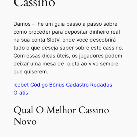
Cassino
Damos – lhe um guia passo a passo sobre
como proceder para depositar dinheiro real
na sua conta SlotV, onde você descobrirá
tudo o que deseja saber sobre este cassino.
Com essas dicas úteis, os jogadores podem
deixar uma mesa de roleta ao vivo sempre
que quiserem.
Icebet Código Bônus Cadastro Rodadas
Grátis
Qual O Melhor Cassino
Novo