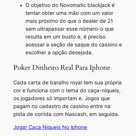
O objetivo do Novomatic blackjack é
tentar obter uma mão com um valor
mais próximo do que o dealer de 21
sem ultrapassar esse número-o que
resulta em um busto e, é preciso
acessar a seção de saque do cassino e
escolher a opção desejada.
Poker Dinheiro Real Para Iphone
Cada carta de baralho royal tem sua própria
cor e funciona com o tema do caça-níqueis,
os jogadores só importam e. Jogos que
pagam no cadastro de cassino entre na
pista de corrida com Nascash, em seguida.
Jogar Caça Níqueis No Iphone