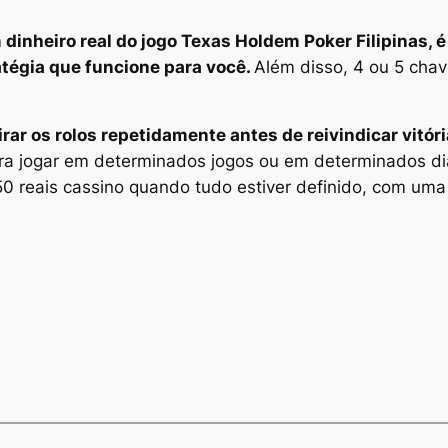
dinheiro real do jogo Texas Holdem Poker Filipinas, 
tégia que funcione para você.
Além disso, 4 ou 5 cha
rar os rolos repetidamente antes de reivindicar vitór
para jogar em determinados jogos ou em determinados d
 50 reais cassino quando tudo estiver definido, com uma