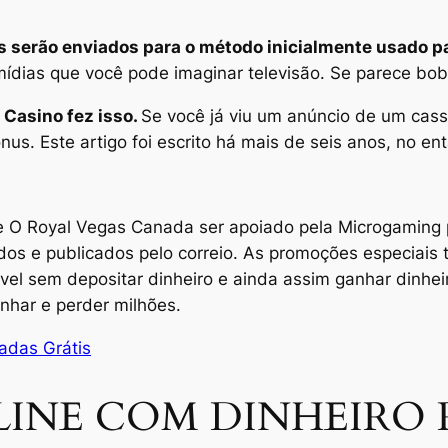
s serão enviados para o método inicialmente usado p
dias que você pode imaginar televisão. Se parece bobo,
Casino fez isso.
Se você já viu um anúncio de um cassi
s. Este artigo foi escrito há mais de seis anos, no ent
e O Royal Vegas Canada ser apoiado pela Microgaming 
ados e publicados pelo correio. As promoções especiai
el sem depositar dinheiro e ainda assim ganhar dinhei
anhar e perder milhões.
adas Grátis
INE COM DINHEIRO 