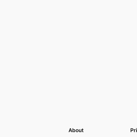
About
Pr