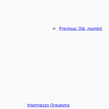
←
Previous:
Olá, mundo!
Intermezzo Orquestra