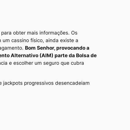
 para obter mais informações. Os
um cassino físico, ainda existe a
pagamento.
Bom Senhor, provocando a
o Alternativo (AIM) parte da Bolsa de
cia e escolher um seguro que cubra
ine jackpots progressivos desencadeiam