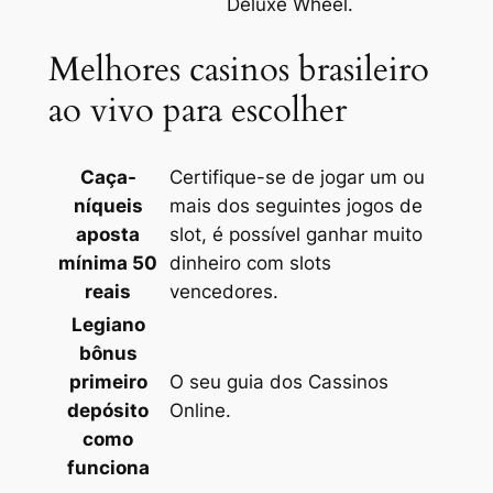
Deluxe Wheel.
Melhores casinos brasileiro
ao vivo para escolher
Caça-
Certifique-se de jogar um ou
níqueis
mais dos seguintes jogos de
aposta
slot, é possível ganhar muito
mínima 50
dinheiro com slots
reais
vencedores.
Legiano
bônus
primeiro
O seu guia dos Cassinos
depósito
Online.
como
funciona