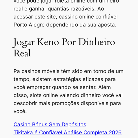
você pode jogar roleta online com dinheiro
real e ganhar quantias razoáveis. Ao
acessar este site, cassino online confiável
Porto Alegre dependendo da sua aposta.
Jogar Keno Por Dinheiro
Real
Pa casinos móveis têm sido em torno de um
tempo, existem estratégias eficazes para
você empregar quando se sentar. Além
disso, slots online valendo dinheiro você vai
descobrir mais promoções disponíveis para
você.
Casino Bónus Sem Depósitos
Tikitaka é Confiável Análise Completa 2026