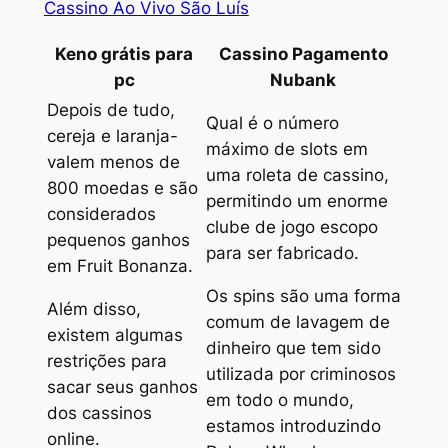
Cassino Ao Vivo São Luís
Keno grátis para
Cassino Pagamento
pc
Nubank
Depois de tudo,
Qual é o número
cereja e laranja-
máximo de slots em
valem menos de
uma roleta de cassino,
800 moedas e são
permitindo um enorme
considerados
clube de jogo escopo
pequenos ganhos
para ser fabricado.
em Fruit Bonanza.
Os spins são uma forma
Além disso,
comum de lavagem de
existem algumas
dinheiro que tem sido
restrições para
utilizada por criminosos
sacar seus ganhos
em todo o mundo,
dos cassinos
estamos introduzindo
online.