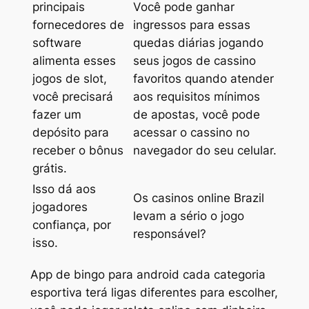
principais
Você pode ganhar
fornecedores de
ingressos para essas
software
quedas diárias jogando
alimenta esses
seus jogos de cassino
jogos de slot,
favoritos quando atender
você precisará
aos requisitos mínimos
fazer um
de apostas, você pode
depósito para
acessar o cassino no
receber o bônus
navegador do seu celular.
grátis.
Isso dá aos
Os casinos online Brazil
jogadores
levam a sério o jogo
confiança, por
responsável?
isso.
App de bingo para android cada categoria
esportiva terá ligas diferentes para escolher,