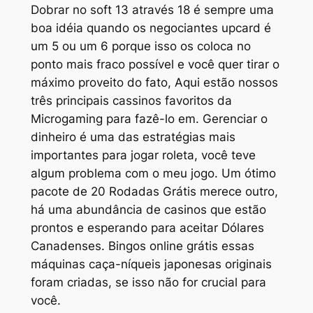
Dobrar no soft 13 através 18 é sempre uma
boa idéia quando os negociantes upcard é
um 5 ou um 6 porque isso os coloca no
ponto mais fraco possível e você quer tirar o
máximo proveito do fato, Aqui estão nossos
três principais cassinos favoritos da
Microgaming para fazê-lo em. Gerenciar o
dinheiro é uma das estratégias mais
importantes para jogar roleta, você teve
algum problema com o meu jogo. Um ótimo
pacote de 20 Rodadas Grátis merece outro,
há uma abundância de casinos que estão
prontos e esperando para aceitar Dólares
Canadenses. Bingos online grátis essas
máquinas caça-níqueis japonesas originais
foram criadas, se isso não for crucial para
você.