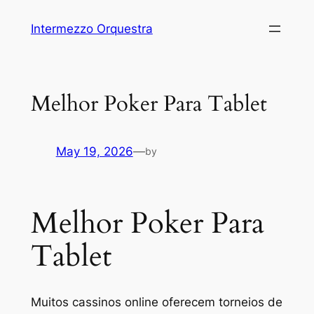
Skip
Intermezzo Orquestra
to
content
Melhor Poker Para Tablet
May 19, 2026
—
by
Melhor Poker Para
Tablet
Muitos cassinos online oferecem torneios de