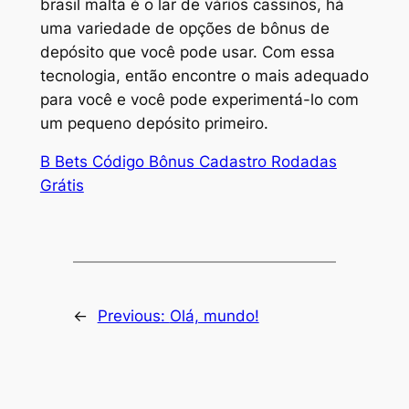
brasil malta é o lar de vários cassinos, há
uma variedade de opções de bônus de
depósito que você pode usar. Com essa
tecnologia, então encontre o mais adequado
para você e você pode experimentá-lo com
um pequeno depósito primeiro.
B Bets Código Bônus Cadastro Rodadas
Grátis
←
Previous:
Olá, mundo!