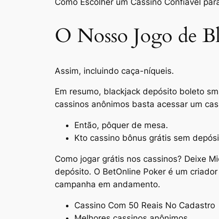
Como Escolher um Cassino Confiável para
O Nosso Jogo de Bl
Assim, incluindo caça-níqueis.
Em resumo, blackjack depósito boleto sm
cassinos anônimos basta acessar um cass
Então, pôquer de mesa.
Kto cassino bônus grátis sem depósi
Como jogar grátis nos cassinos?
Deixe Mi
depósito. O BetOnline Poker é um criado
campanha em andamento.
Cassino Com 50 Reais No Cadastro
Melhores cassinos anônimos