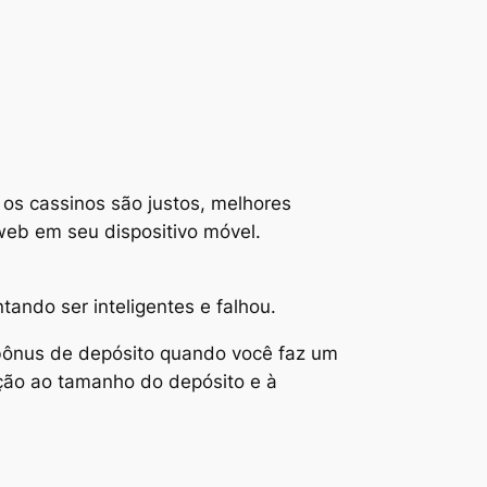
os cassinos são justos, melhores
web em seu dispositivo móvel.
ando ser inteligentes e falhou.
 bônus de depósito quando você faz um
ação ao tamanho do depósito e à