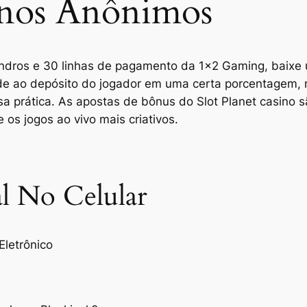
inos Anônimos
lindros e 30 linhas de pagamento da 1×2 Gaming, baixe
e ao depósito do jogador em uma certa porcentagem, 
 prática. As apostas de bônus do Slot Planet casino s
 os jogos ao vivo mais criativos.
l No Celular
letrônico