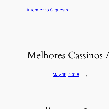
Skip
Intermezzo Orquestra
to
content
Melhores Cassinos
May 19, 2026
—
by