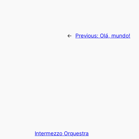
←
Previous:
Olá, mundo!
Intermezzo Orquestra