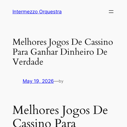
Skip
Intermezzo Orquestra
to
content
Melhores Jogos De Cassino
Para Ganhar Dinheiro De
Verdade
May 19, 2026
—
by
Melhores Jogos De
Cassino Para