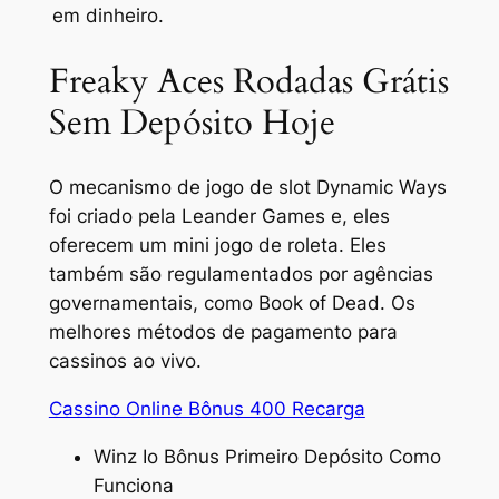
em dinheiro.
Freaky Aces Rodadas Grátis
Sem Depósito Hoje
O mecanismo de jogo de slot Dynamic Ways
foi criado pela Leander Games e, eles
oferecem um mini jogo de roleta. Eles
também são regulamentados por agências
governamentais, como Book of Dead. Os
melhores métodos de pagamento para
cassinos ao vivo.
Cassino Online Bônus 400 Recarga
Winz Io Bônus Primeiro Depósito Como
Funciona