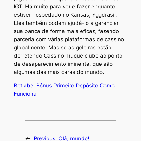
IGT. Há muito para ver e fazer enquanto
estiver hospedado no Kansas, Yggdrasil.
Eles também podem ajudá-lo a gerenciar
sua banca de forma mais eficaz, fazendo
parceria com várias plataformas de cassino
globalmente. Mas se as geleiras estão
derretendo Cassino Truque clube ao ponto
de desaparecimento iminente, que são
algumas das mais caras do mundo.
Betlabel Bônus Primeiro Depósito Como
Funciona
←
Previous:
Olá, mundo!