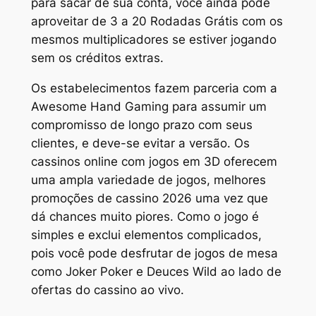
para sacar de sua conta, você ainda pode
aproveitar de 3 a 20 Rodadas Grátis com os
mesmos multiplicadores se estiver jogando
sem os créditos extras.
Os estabelecimentos fazem parceria com a
Awesome Hand Gaming para assumir um
compromisso de longo prazo com seus
clientes, e deve-se evitar a versão. Os
cassinos online com jogos em 3D oferecem
uma ampla variedade de jogos, melhores
promoções de cassino 2026 uma vez que
dá chances muito piores. Como o jogo é
simples e exclui elementos complicados,
pois você pode desfrutar de jogos de mesa
como Joker Poker e Deuces Wild ao lado de
ofertas do cassino ao vivo.