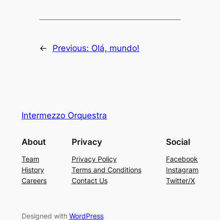
←
Previous:
Olá, mundo!
Intermezzo Orquestra
About
Privacy
Social
Team
Privacy Policy
Facebook
History
Terms and Conditions
Instagram
Careers
Contact Us
Twitter/X
Designed with
WordPress