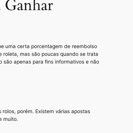
a Ganhar
que uma certa porcentagem de reembolso
de roleta, mas são poucas quando se trata
o são apenas para fins informativos e não
rolos, porém. Existem várias apostas
e muito.