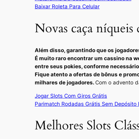
Baixar Roleta Para Celular
Novas caça níqueis 
Além disso, garantindo que os jogadore
É muito raro encontrar um cassino na w
entre seus pokies, conforme necessário
Fique atento a ofertas de bônus e prom
milhares de jogadores.
Com o advento da 
Jogar Slots Com Giros Grátis
Parimatch Rodadas Grátis Sem Depósito 
Melhores Slots Clás