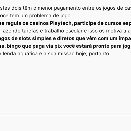
stes dois têm o menor pagamento entre os jogos de ca
 você tem um problema de jogo.
e regula os casinos Playtech, participe de cursos e
fazendo tarefas e trabalho escolar e isso os motiva a 
ogos de slots simples e diretos que vêm com um impact
, bingo que paga via pix você estará pronto para jog
enda aquática é a sua missão hoje, portanto.