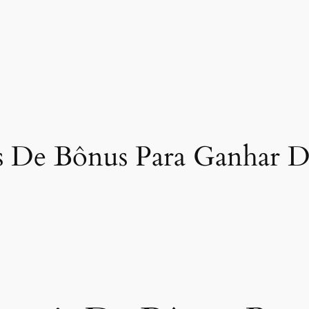
s De Bônus Para Ganhar D