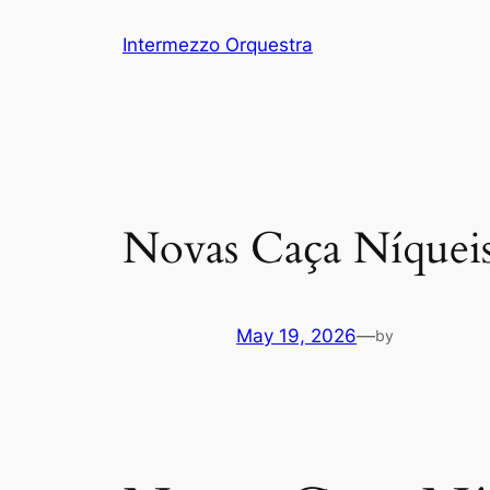
Skip
Intermezzo Orquestra
to
content
Novas Caça Níquei
May 19, 2026
—
by