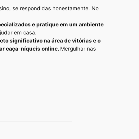
sino, se respondidas honestamente. No
specializados e pratique em um ambiente
ajudar em casa.
o significativo na área de vitórias e o
ar caça-níqueis online.
Mergulhar nas