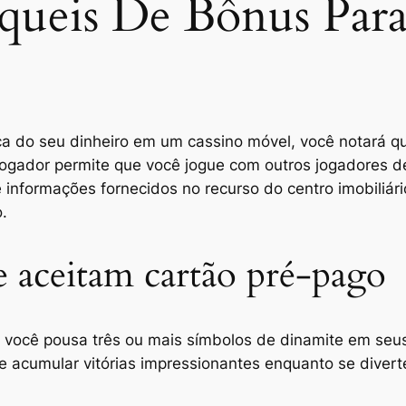
queis De Bônus Par
a do seu dinheiro em um cassino móvel, você notará 
tijogador permite que você jogue com outros jogadores 
informações fornecidos no recurso do centro imobiliári
.
 aceitam cartão pré-pago
você pousa três ou mais símbolos de dinamite em seus 
 acumular vitórias impressionantes enquanto se divert