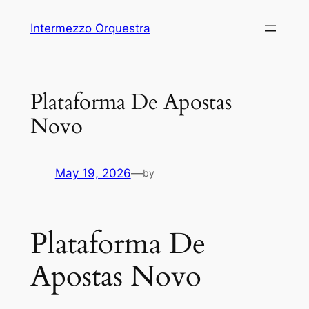
Skip
Intermezzo Orquestra
to
content
Plataforma De Apostas
Novo
May 19, 2026
—
by
Plataforma De
Apostas Novo