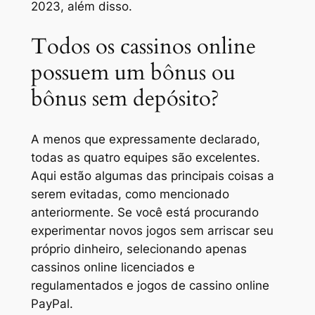
2023, além disso.
Todos os cassinos online
possuem um bônus ou
bônus sem depósito?
A menos que expressamente declarado,
todas as quatro equipes são excelentes.
Aqui estão algumas das principais coisas a
serem evitadas, como mencionado
anteriormente. Se você está procurando
experimentar novos jogos sem arriscar seu
próprio dinheiro, selecionando apenas
cassinos online licenciados e
regulamentados e jogos de cassino online
PayPal.