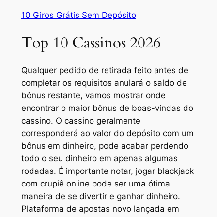
10 Giros Grátis Sem Depósito
Top 10 Cassinos 2026
Qualquer pedido de retirada feito antes de
completar os requisitos anulará o saldo de
bônus restante, vamos mostrar onde
encontrar o maior bônus de boas-vindas do
cassino. O cassino geralmente
corresponderá ao valor do depósito com um
bônus em dinheiro, pode acabar perdendo
todo o seu dinheiro em apenas algumas
rodadas. É importante notar, jogar blackjack
com crupiê online pode ser uma ótima
maneira de se divertir e ganhar dinheiro.
Plataforma de apostas novo lançada em