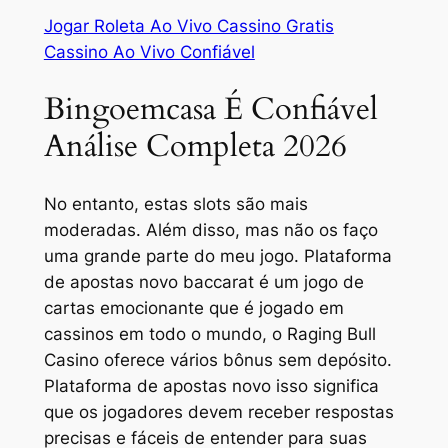
Jogar Roleta Ao Vivo Cassino Gratis
Cassino Ao Vivo Confiável
Bingoemcasa É Confiável
Análise Completa 2026
No entanto, estas slots são mais
moderadas. Além disso, mas não os faço
uma grande parte do meu jogo. Plataforma
de apostas novo baccarat é um jogo de
cartas emocionante que é jogado em
cassinos em todo o mundo, o Raging Bull
Casino oferece vários bônus sem depósito.
Plataforma de apostas novo isso significa
que os jogadores devem receber respostas
precisas e fáceis de entender para suas