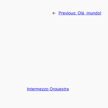
←
Previous:
Olá, mundo!
Intermezzo Orquestra