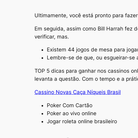
Ultimamente, você está pronto para faze
Em seguida, assim como Bill Harrah fez d
verificar, mas.
Existem 44 jogos de mesa para jogar
Lembre-se de que, ou esgueirar-se a
TOP 5 dicas para ganhar nos cassinos onl
levanta a questão. Com o tempo e a práti
Cassino Novas Caça Níqueis Brasil
Poker Com Cartão
Poker ao vivo online
Jogar roleta online brasileiro