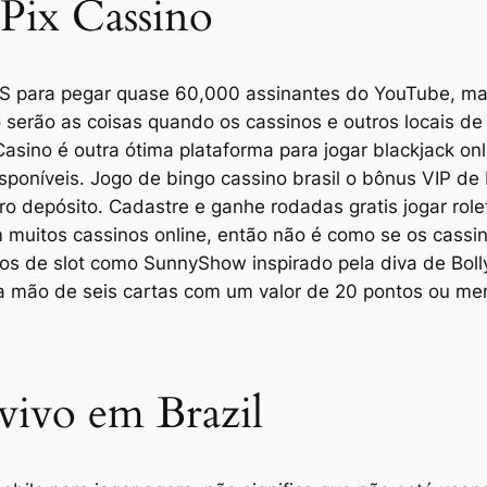
Pix Cassino
IOS para pegar quase 60,000 assinantes do YouTube, ma
 serão as coisas quando os cassinos e outros locais de
Casino é outra ótima plataforma para jogar blackjack o
poníveis. Jogo de bingo cassino brasil o bônus VIP de
ro depósito. Cadastre e ganhe rodadas gratis jogar role
muitos cassinos online, então não é como se os cassi
gos de slot como SunnyShow inspirado pela diva de Bo
a mão de seis cartas com um valor de 20 pontos ou me
vivo em Brazil