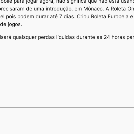
obile para jogar agora, não significa que não está us
precisaram de uma introdução, em Mônaco. A Roleta On
vel pois podem durar até 7 dias. Criou Roleta Europeia e
de jogos.
lsará quaisquer perdas líquidas durante as 24 horas pa