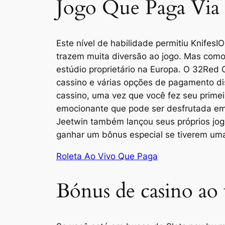
Jogo Que Paga Via 
Este nível de habilidade permitiu Knifes
trazem muita diversão ao jogo. Mas como
estúdio proprietário na Europa. O 32Red 
cassino e várias opções de pagamento dis
cassino, uma vez que você fez seu primei
emocionante que pode ser desfrutada em 
Jeetwin também lançou seus próprios jo
ganhar um bônus especial se tiverem um
Roleta Ao Vivo Que Paga
Bónus de casino ao 