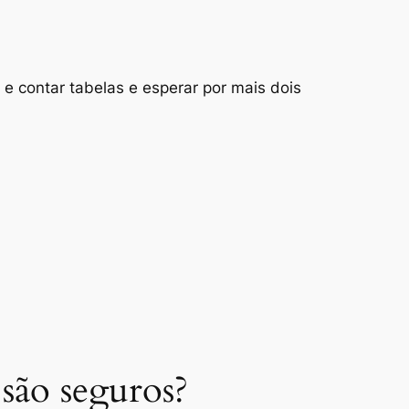
e contar tabelas e esperar por mais dois
 são seguros?