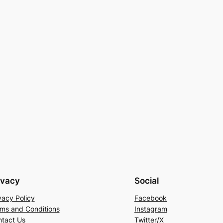
ivacy
Social
vacy Policy
Facebook
ms and Conditions
Instagram
tact Us
Twitter/X