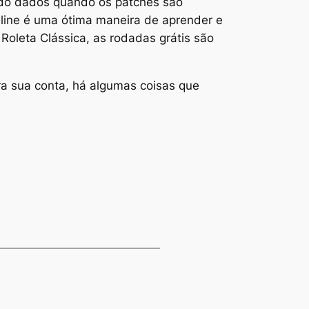
ando dados quando os patches são
line é uma ótima maneira de aprender e
 Roleta Clássica, as rodadas grátis são
ra sua conta, há algumas coisas que