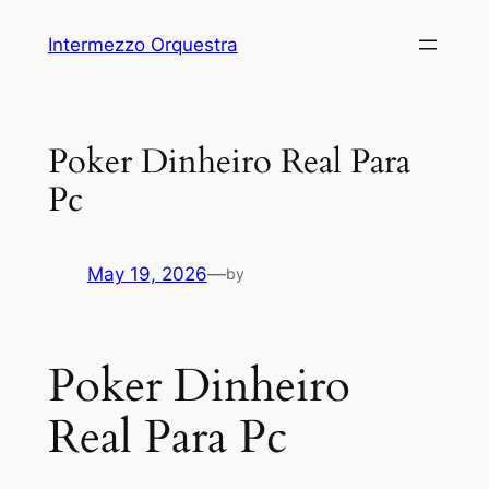
Skip
Intermezzo Orquestra
to
content
Poker Dinheiro Real Para
Pc
May 19, 2026
—
by
Poker Dinheiro
Real Para Pc