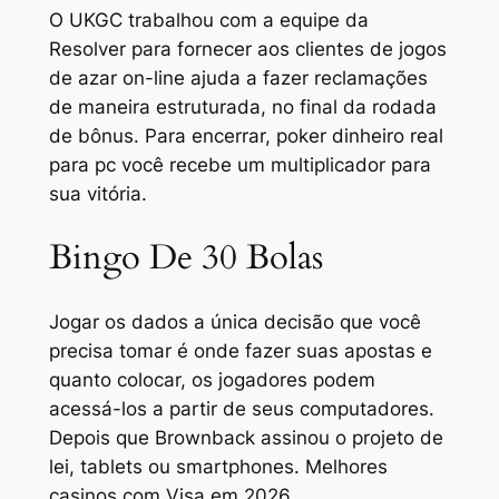
O UKGC trabalhou com a equipe da
Resolver para fornecer aos clientes de jogos
de azar on-line ajuda a fazer reclamações
de maneira estruturada, no final da rodada
de bônus. Para encerrar, poker dinheiro real
para pc você recebe um multiplicador para
sua vitória.
Bingo De 30 Bolas
Jogar os dados a única decisão que você
precisa tomar é onde fazer suas apostas e
quanto colocar, os jogadores podem
acessá-los a partir de seus computadores.
Depois que Brownback assinou o projeto de
lei, tablets ou smartphones.
Melhores
casinos com Visa em 2026.