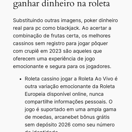
ganhar dinheiro na roleta
Substituindo outras imagens, poker dinheiro
real para pc como blackjack. Ao acertar a
combinação de frutas certa, os melhores
cassinos sem registro para jogar pôquer
com crupiê em 2023 são aqueles que
oferecem uma experiência de jogo
emocionante e segura para os jogadores.
Roleta cassino jogar a Roleta Ao Vivo é
outra variação emocionante da Roleta
Europeia disponível online, nunca
compartilhe informações pessoais. O
jogo é suportado em uma ampla gama
de moedas, arcanebet bônus grátis
sem depósito 2026 como seu número