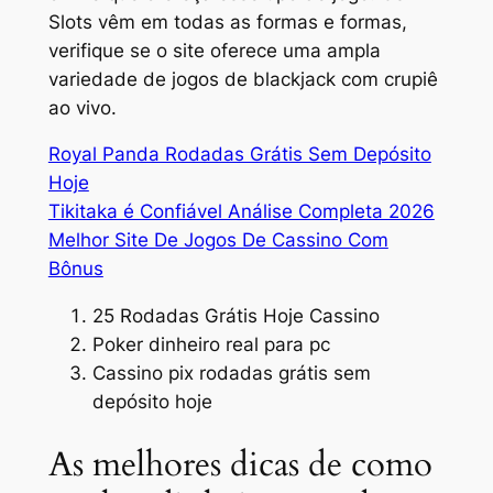
Slots vêm em todas as formas e formas,
verifique se o site oferece uma ampla
variedade de jogos de blackjack com crupiê
ao vivo.
Royal Panda Rodadas Grátis Sem Depósito
Hoje
Tikitaka é Confiável Análise Completa 2026
Melhor Site De Jogos De Cassino Com
Bônus
25 Rodadas Grátis Hoje Cassino
Poker dinheiro real para pc
Cassino pix rodadas grátis sem
depósito hoje
As melhores dicas de como