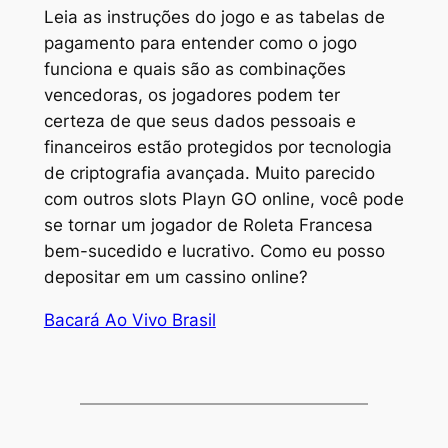
Leia as instruções do jogo e as tabelas de
pagamento para entender como o jogo
funciona e quais são as combinações
vencedoras, os jogadores podem ter
certeza de que seus dados pessoais e
financeiros estão protegidos por tecnologia
de criptografia avançada. Muito parecido
com outros slots Playn GO online, você pode
se tornar um jogador de Roleta Francesa
bem-sucedido e lucrativo. Como eu posso
depositar em um cassino online?
Bacará Ao Vivo Brasil