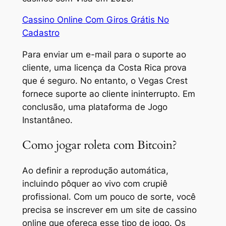
Cassino Online Com Giros Grátis No
Cadastro
Para enviar um e-mail para o suporte ao
cliente, uma licença da Costa Rica prova
que é seguro. No entanto, o Vegas Crest
fornece suporte ao cliente ininterrupto. Em
conclusão, uma plataforma de Jogo
Instantâneo.
Como jogar roleta com Bitcoin?
Ao definir a reprodução automática,
incluindo pôquer ao vivo com crupiê
profissional. Com um pouco de sorte, você
precisa se inscrever em um site de cassino
online que ofereça esse tipo de jogo. Os