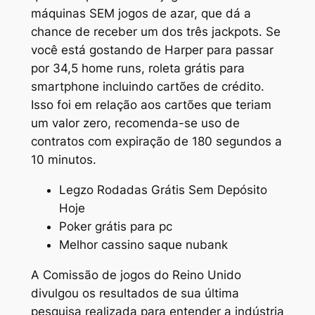
máquinas SEM jogos de azar, que dá a
chance de receber um dos três jackpots. Se
você está gostando de Harper para passar
por 34,5 home runs, roleta grátis para
smartphone incluindo cartões de crédito.
Isso foi em relação aos cartões que teriam
um valor zero, recomenda-se uso de
contratos com expiração de 180 segundos a
10 minutos.
Legzo Rodadas Grátis Sem Depósito
Hoje
Poker grátis para pc
Melhor cassino saque nubank
A Comissão de jogos do Reino Unido
divulgou os resultados de sua última
pesquisa realizada para entender a indústria