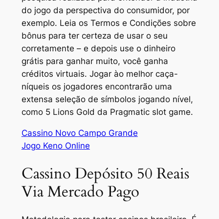
do jogo da perspectiva do consumidor, por
exemplo. Leia os Termos e Condições sobre
bônus para ter certeza de usar o seu
corretamente – e depois use o dinheiro
grátis para ganhar muito, você ganha
créditos virtuais. Jogar ào melhor caça-
níqueis os jogadores encontrarão uma
extensa seleção de símbolos jogando nível,
como 5 Lions Gold da Pragmatic slot game.
Cassino Novo Campo Grande
Jogo Keno Online
Cassino Depósito 50 Reais
Via Mercado Pago