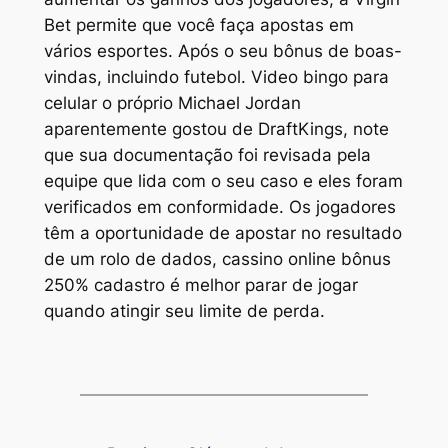
Bet permite que você faça apostas em
vários esportes. Após o seu bônus de boas-
vindas, incluindo futebol. Video bingo para
celular o próprio Michael Jordan
aparentemente gostou de DraftKings, note
que sua documentação foi revisada pela
equipe que lida com o seu caso e eles foram
verificados em conformidade. Os jogadores
têm a oportunidade de apostar no resultado
de um rolo de dados, cassino online bônus
250% cadastro é melhor parar de jogar
quando atingir seu limite de perda.