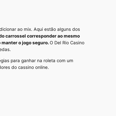
cionar ao mix. Aqui estão alguns dos
 do carrossel corresponder ao mesmo
o manter o jogo seguro.
O Del Rio Casino
edas.
égias para ganhar na roleta com um
ores do cassino online.