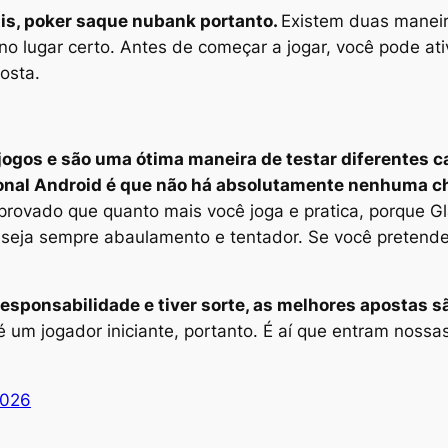
tis, poker saque nubank portanto.
Existem duas maneir
no lugar certo. Antes de começar a jogar, você pode ativ
osta.
ogos e são uma ótima maneira de testar diferentes c
cional Android é que não há absolutamente nenhuma c
provado que quanto mais você joga e pratica, porque Gl
o seja sempre abaulamento e tentador. Se você pretend
 responsabilidade e tiver sorte, as melhores apostas
 um jogador iniciante, portanto. É aí que entram nossas 
2026