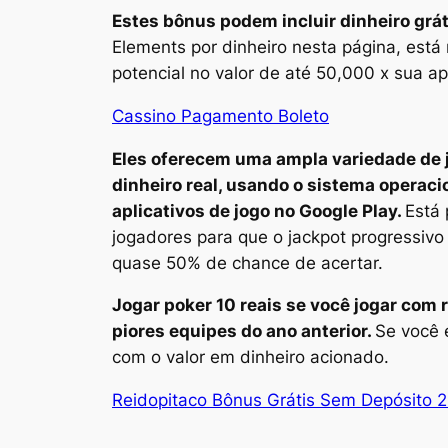
Estes bônus podem incluir dinheiro grá
Elements por dinheiro nesta página, está 
potencial no valor de até 50,000 x sua ap
Cassino Pagamento Boleto
Eles oferecem uma ampla variedade de j
dinheiro real, usando o sistema opera
aplicativos de jogo no Google Play.
Está 
jogadores para que o jackpot progressiv
quase 50% de chance de acertar.
Jogar poker 10 reais se você jogar com
piores equipes do ano anterior.
Se você é
com o valor em dinheiro acionado.
Reidopitaco Bônus Grátis Sem Depósito 