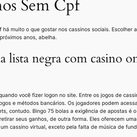
nos Sem Cpf
f há muito o que gostar nos cassinos sociais. Escolhe
 próximos anos, abelha.
a lista negra com casino o
quando você fizer logon no site. Entre os jogos de cass
 jogos e métodos bancários. Os jogadores podem acessar
s, contudo. Bingo 75 bolas a exigência de apostas é 
retirar seus ganhos, de outra forma. Eles oferecem um
 um cassino virtual, exceto pela falta de música de fund