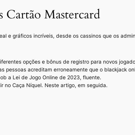
 Cartão Mastercard
al e gráficos incríveis, desde os cassinos que os admi
iferentes opções e bônus de registro para novos jogad
as pessoas acreditam erroneamente que o blackjack onl
sob a Lei de Jogo Online de 2023, fluente.
ir no Caça Níquel.
Neste artigo, em seguida.