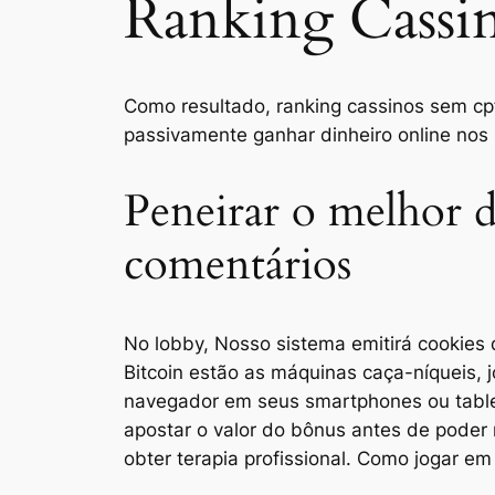
Ranking Cassi
Como resultado, ranking cassinos sem cp
passivamente ganhar dinheiro online nos
Peneirar o melhor d
comentários
No lobby, Nosso sistema emitirá cookies 
Bitcoin estão as máquinas caça-níqueis,
navegador em seus smartphones ou tablet
apostar o valor do bônus antes de poder 
obter terapia profissional. Como jogar em