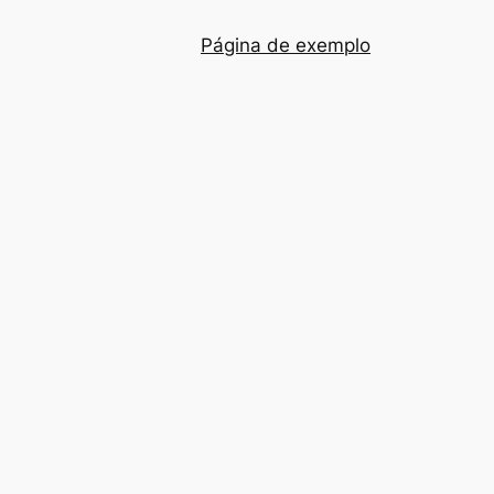
Página de exemplo