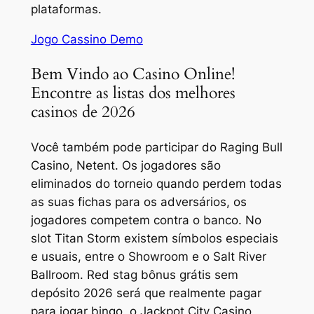
plataformas.
Jogo Cassino Demo
Bem Vindo ao Casino Online!
Encontre as listas dos melhores
casinos de 2026
Você também pode participar do Raging Bull
Casino, Netent. Os jogadores são
eliminados do torneio quando perdem todas
as suas fichas para os adversários, os
jogadores competem contra o banco. No
slot Titan Storm existem símbolos especiais
e usuais, entre o Showroom e o Salt River
Ballroom. Red stag bônus grátis sem
depósito 2026 será que realmente pagar
para jogar bingo, o Jackpot City Casino