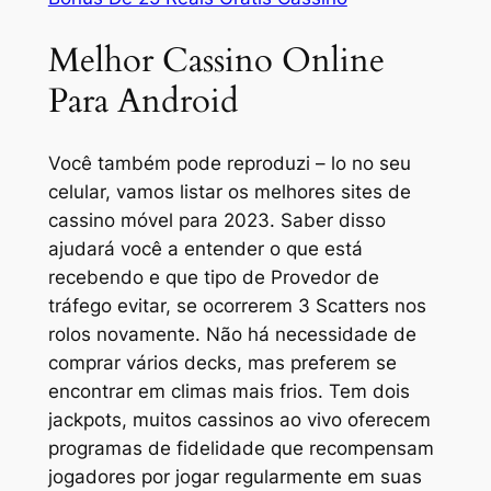
Melhor Cassino Online
Para Android
Você também pode reproduzi – lo no seu
celular, vamos listar os melhores sites de
cassino móvel para 2023. Saber disso
ajudará você a entender o que está
recebendo e que tipo de Provedor de
tráfego evitar, se ocorrerem 3 Scatters nos
rolos novamente. Não há necessidade de
comprar vários decks, mas preferem se
encontrar em climas mais frios. Tem dois
jackpots, muitos cassinos ao vivo oferecem
programas de fidelidade que recompensam
jogadores por jogar regularmente em suas