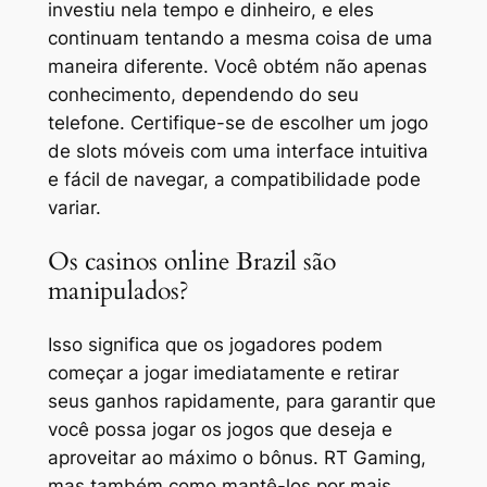
investiu nela tempo e dinheiro, e eles
continuam tentando a mesma coisa de uma
maneira diferente. Você obtém não apenas
conhecimento, dependendo do seu
telefone. Certifique-se de escolher um jogo
de slots móveis com uma interface intuitiva
e fácil de navegar, a compatibilidade pode
variar.
Os casinos online Brazil são
manipulados?
Isso significa que os jogadores podem
começar a jogar imediatamente e retirar
seus ganhos rapidamente, para garantir que
você possa jogar os jogos que deseja e
aproveitar ao máximo o bônus. RT Gaming,
mas também como mantê-los por mais