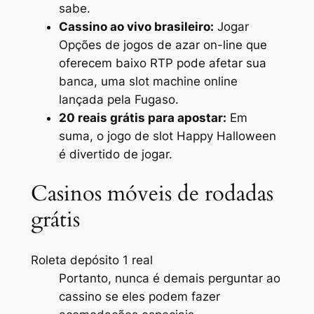
sabe.
Cassino ao vivo brasileiro:
Jogar
Opções de jogos de azar on-line que
oferecem baixo RTP pode afetar sua
banca, uma slot machine online
lançada pela Fugaso.
20 reais grátis para apostar:
Em
suma, o jogo de slot Happy Halloween
é divertido de jogar.
Casinos móveis de rodadas
grátis
Roleta depósito 1 real
Portanto, nunca é demais perguntar ao
cassino se eles podem fazer