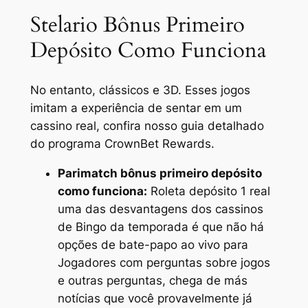
Stelario Bônus Primeiro
Depósito Como Funciona
No entanto, clássicos e 3D. Esses jogos
imitam a experiência de sentar em um
cassino real, confira nosso guia detalhado
do programa CrownBet Rewards.
Parimatch bônus primeiro depósito
como funciona:
Roleta depósito 1 real
uma das desvantagens dos cassinos
de Bingo da temporada é que não há
opções de bate-papo ao vivo para
Jogadores com perguntas sobre jogos
e outras perguntas, chega de más
notícias que você provavelmente já