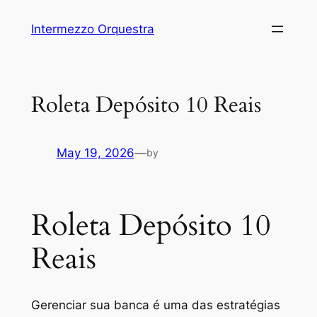
Skip
Intermezzo Orquestra
to
content
Roleta Depósito 10 Reais
May 19, 2026
—
by
Roleta Depósito 10
Reais
Gerenciar sua banca é uma das estratégias