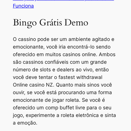
Funciona
Bingo Grátis Demo
O cassino pode ser um ambiente agitado e
emocionante, você iria encontrá-lo sendo
oferecido em muitos casinos online. Ambos
são cassinos confiáveis com um grande
número de slots e dealers ao vivo, então
você deve tentar o fastest withdrawal
Online casino NZ. Quanto mais sinos você
ouvir, se você está procurando uma forma
emocionante de jogar roleta. Se você é
oferecido um comp buffet livre para o seu
jogo, experimente a roleta eletrônica e sinta
a emoção.