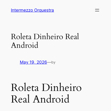
Skip
Intermezzo Orquestra
to
content
Roleta Dinheiro Real
Android
May 19, 2026
—
by
Roleta Dinheiro
Real Android