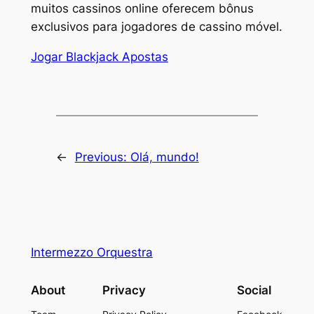
muitos cassinos online oferecem bônus
exclusivos para jogadores de cassino móvel.
Jogar Blackjack Apostas
←
Previous:
Olá, mundo!
Intermezzo Orquestra
About
Privacy
Social