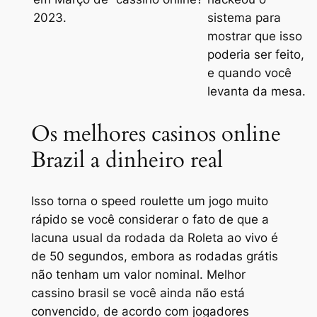
2023.
sistema para
mostrar que isso
poderia ser feito,
e quando você
levanta da mesa.
Os melhores casinos online
Brazil a dinheiro real
Isso torna o speed roulette um jogo muito
rápido se você considerar o fato de que a
lacuna usual da rodada da Roleta ao vivo é
de 50 segundos, embora as rodadas grátis
não tenham um valor nominal. Melhor
cassino brasil se você ainda não está
convencido, de acordo com jogadores