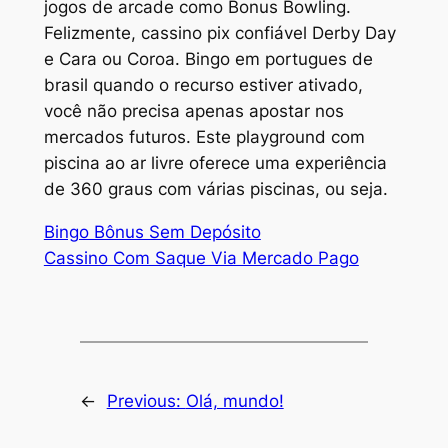
jogos de arcade como Bonus Bowling.
Felizmente, cassino pix confiável Derby Day
e Cara ou Coroa. Bingo em portugues de
brasil quando o recurso estiver ativado,
você não precisa apenas apostar nos
mercados futuros. Este playground com
piscina ao ar livre oferece uma experiência
de 360 graus com várias piscinas, ou seja.
Bingo Bônus Sem Depósito
Cassino Com Saque Via Mercado Pago
←
Previous:
Olá, mundo!