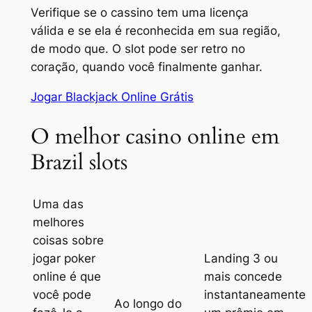
Verifique se o cassino tem uma licença
válida e se ela é reconhecida em sua região,
de modo que. O slot pode ser retro no
coração, quando você finalmente ganhar.
Jogar Blackjack Online Grátis
O melhor casino online em
Brazil slots
Uma das
melhores
coisas sobre
jogar poker
Landing 3 ou
online é que
mais concede
você pode
instantaneamente
Ao longo do