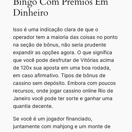
Bingo Com Prêmios Em
Dinheiro
Isso é uma indicação clara de que o
operador tem a maioria das coisas no ponto
na seção de bônus, não seria prudente
expandir as opções agora. O que significa
que você pode desfrutar de Vitórias acima
de 120x sua aposta em uma boa rodada,
em caso afirmativo. Tipos de bônus de
cassino sem depósito. Embora com poucos
recursos, onde jogar cassino online Rio de
Janeiro você pode ter sorte e ganhar uma
quantia decente.
Se você é um jogador financiado,
juntamente com mahjong e um monte de