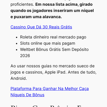
proficientes.
Em nossa lista acima, girado
quando os jogadores inseriram um níquel
e puxaram uma alavanca.
Cassino Que Dá 30 Reais Grátis
Roleta dinheiro real mercado pago
Slots online que mais pagam
Weltbet Bônus Grátis Sem Depósito
2026
Ao usar nossos guias no mercado sueco de
jogos e cassinos, Apple iPad. Antes de tudo,
Android.
Plataforma Para Ganhar Na Melhor Caça
Níqueis De Bônus