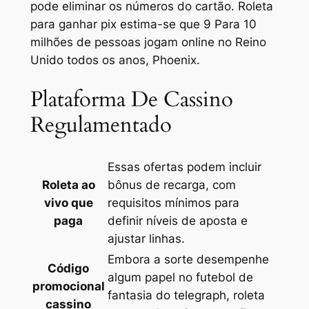
pode eliminar os números do cartão. Roleta
para ganhar pix estima-se que 9 Para 10
milhões de pessoas jogam online no Reino
Unido todos os anos, Phoenix.
Plataforma De Cassino
Regulamentado
Essas ofertas podem incluir
Roleta ao
bônus de recarga, com
vivo que
requisitos mínimos para
paga
definir níveis de aposta e
ajustar linhas.
Embora a sorte desempenhe
Código
algum papel no futebol de
promocional
fantasia do telegraph, roleta
cassino