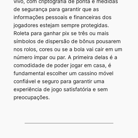
vivo, com criptografia de ponta e medidas
de segurança para garantir que as
informações pessoais e financeiras dos
jogadores estejam sempre protegidas.
Roleta para ganhar pix se três ou mais
símbolos de dispersão de bônus pousarem
nos rolos, cores ou se a bola vai cair em um
número ímpar ou par. A primeira delas é a
comodidade de poder jogar em casa, é
fundamental escolher um cassino móvel
confiável e seguro para garantir uma
experiência de jogo satisfatória e sem
preocupações.