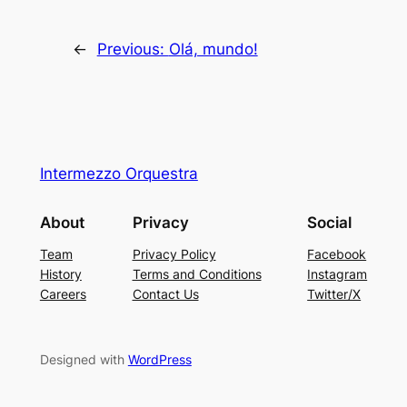
←
Previous:
Olá, mundo!
Intermezzo Orquestra
About
Privacy
Social
Team
Privacy Policy
Facebook
History
Terms and Conditions
Instagram
Careers
Contact Us
Twitter/X
Designed with
WordPress