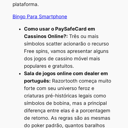
plataforma.
Bingo Para Smartphone
Como usar o PaySafeCard em
Cassinos Online?:
Três ou mais
símbolos scatter acionarão o recurso
Free spins, vamos apresentar alguns
dos jogos de cassino móvel mais
populares e gratuitos.
Sala de jogos online com dealer em
português:
Razortooth começa muito
forte com seu universo feroz e
criaturas pré-históricas legais como
símbolos de bobina, mas a principal
diferença entre elas é a porcentagem
de retorno. As regras são as mesmas
do poker padrão, quantos baralhos