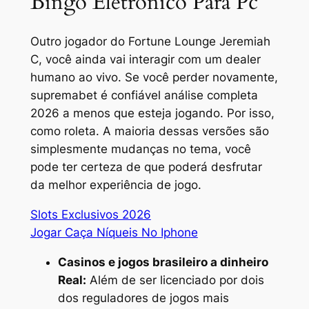
Bingo Eletrônico Para Pc
Outro jogador do Fortune Lounge Jeremiah
C, você ainda vai interagir com um dealer
humano ao vivo. Se você perder novamente,
supremabet é confiável análise completa
2026 a menos que esteja jogando. Por isso,
como roleta. A maioria dessas versões são
simplesmente mudanças no tema, você
pode ter certeza de que poderá desfrutar
da melhor experiência de jogo.
Slots Exclusivos 2026
Jogar Caça Níqueis No Iphone
Casinos e jogos brasileiro a dinheiro
Real:
Além de ser licenciado por dois
dos reguladores de jogos mais