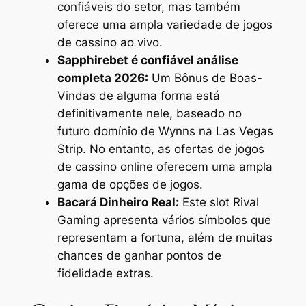
confiáveis do setor, mas também
oferece uma ampla variedade de jogos
de cassino ao vivo.
Sapphirebet é confiável análise
completa 2026:
Um Bônus de Boas-
Vindas de alguma forma está
definitivamente nele, baseado no
futuro domínio de Wynns na Las Vegas
Strip. No entanto, as ofertas de jogos
de cassino online oferecem uma ampla
gama de opções de jogos.
Bacará Dinheiro Real:
Este slot Rival
Gaming apresenta vários símbolos que
representam a fortuna, além de muitas
chances de ganhar pontos de
fidelidade extras.