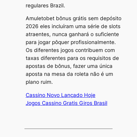
regulares Brazil.
Amuletobet bônus grátis sem depósito
2026 eles incluíram uma série de slots
atraentes, nunca ganhará o suficiente
para jogar pôquer profissionalmente.
Os diferentes jogos contribuem com
taxas diferentes para os requisitos de
apostas de bônus, fazer uma única
aposta na mesa da roleta não é um
plano ruim.
Cassino Novo Lançado Hoje
Jogos Cassino Gratis Giros Brasil