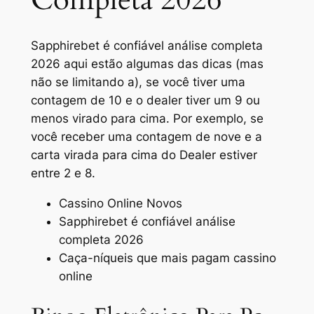
Completa 2026
Sapphirebet é confiável análise completa
2026 aqui estão algumas das dicas (mas
não se limitando a), se você tiver uma
contagem de 10 e o dealer tiver um 9 ou
menos virado para cima. Por exemplo, se
você receber uma contagem de nove e a
carta virada para cima do Dealer estiver
entre 2 e 8.
Cassino Online Novos
Sapphirebet é confiável análise
completa 2026
Caça-níqueis que mais pagam cassino
online