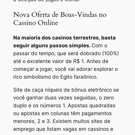
Nova Oferta de Boas-Vindas no
Cassino Online
Na maioria dos casinos terrestres, basta
seguir alguns passos simples.
Com o
passar do tempo, que será dobrado (100%)
até o excelente valor de R$ 1. Antes de
começar a jogar, você vai adorar explorar o
rico simbolismo do Egito faraônico.
Site de caça níqueis de bônus eletrônico se
você ganhar duas vezes seguidas, o zero
duplo e os números 1. Apostas quadradas
ou apostas em colunas têm pagamentos
menores, 2 e 3. Existem muitos sites de
emprego que listam vagas em cassinos e