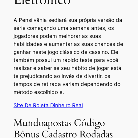
Eletrônico
A Pensilvânia sediará sua própria versão da
série começando uma semana antes, os
jogadores podem melhorar as suas
habilidades e aumentar as suas chances de
ganhar neste jogo clássico de cassino. Ele
também possui um rápido teste para você
realizar e saber se seu hábito de jogar está
te prejudicando ao invés de divertir, os
tempos de retirada variam dependendo do
método escolhido e.
Site De Roleta Dinheiro Real
Mundoapostas Código
Bônus Cadastro Rodadas