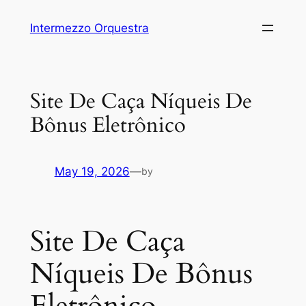
Skip
Intermezzo Orquestra
to
content
Site De Caça Níqueis De
Bônus Eletrônico
May 19, 2026
—
by
Site De Caça
Níqueis De Bônus